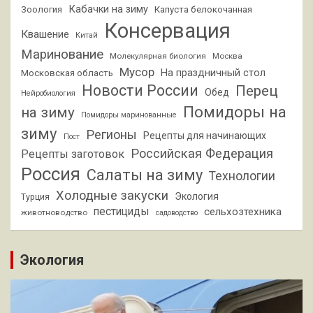
Кабачки на зиму
Зоология
Капуста белокочанная
Консервация
Квашение
Китай
Маринование
Молекулярная биология
Москва
Мусор
На праздничный стол
Московская область
Новости России
Перец
Обед
Нейробиология
Помидоры на
на зиму
Помидоры маринованные
зиму
Регионы
Рецепты для начинающих
Пост
Российская Федерация
Рецепты заготовок
Россия
Салаты на зиму
Технологии
Холодные закуски
Экология
Турция
пестициды
сельхозтехника
животноводство
садоводство
Экология