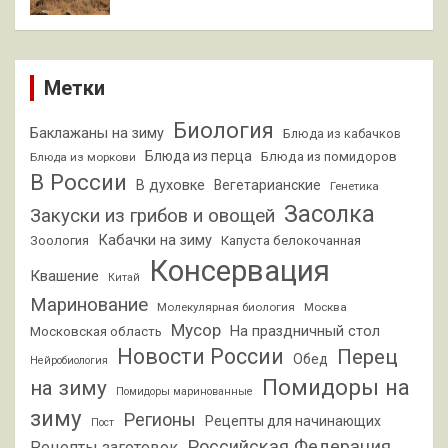
Метки
Биология
Баклажаны на зиму
Блюда из кабачков
Блюда из перца
Блюда из помидоров
Блюда из моркови
В России
В духовке
Вегетарианские
Генетика
Засолка
Закуски из грибов и овощей
Кабачки на зиму
Зоология
Капуста белокочанная
Консервация
Квашение
Китай
Маринование
Молекулярная биология
Москва
Мусор
На праздничный стол
Московская область
Новости России
Перец
Обед
Нейробиология
Помидоры на
на зиму
Помидоры маринованные
зиму
Регионы
Рецепты для начинающих
Пост
Российская Федерация
Рецепты заготовок