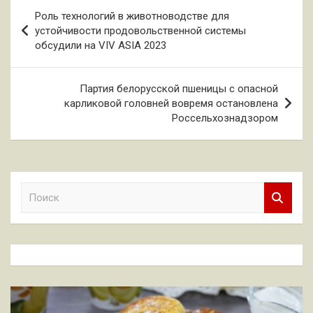
Навигация
Роль технологий в животноводстве для
по
устойчивости продовольственной системы
обсудили на VIV ASIA 2023
записям
Партия белорусской пшеницы с опасной
карликовой головней вовремя остановлена
Россельхознадзором
П
о
и
с
к