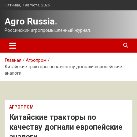
Перейти
Пятница, 7 августа, 2026
к
содержимому
Agro Russia.
Российский агропромышленный журнал.
Главная
Агропром
Китайские тракторы по качеству догнали европейские
аналоги
АГРОПРОМ
Китайские тракторы по
качеству догнали европейские
аналоги