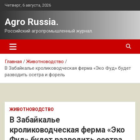
Перейти
Четверг, 6 августа, 2026
к
содержимому
Agro Russia.
Российский агропромышленный журнал.
Главная
Животноводство
В Забайкалье кролиководческая ферма «Эко Фуд» будет
разводить осетра и форель
ЖИВОТНОВОДСТВО
В Забайкалье
кролиководческая ферма «Эко
Фуд» будет разводить осетра