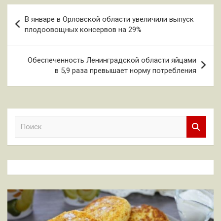
Навигация
В январе в Орловской области увеличили выпуск
по
плодоовощных консервов на 29%
записям
Обеспеченность Ленинградской области яйцами
в 5,9 раза превышает норму потребления
П
о
и
с
к