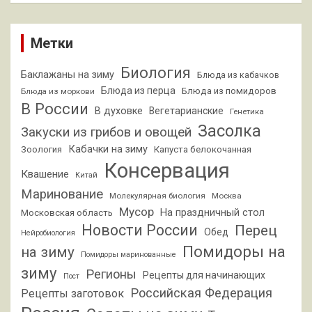
Метки
Биология
Баклажаны на зиму
Блюда из кабачков
Блюда из перца
Блюда из помидоров
Блюда из моркови
В России
В духовке
Вегетарианские
Генетика
Засолка
Закуски из грибов и овощей
Кабачки на зиму
Зоология
Капуста белокочанная
Консервация
Квашение
Китай
Маринование
Молекулярная биология
Москва
Мусор
На праздничный стол
Московская область
Новости России
Перец
Обед
Нейробиология
Помидоры на
на зиму
Помидоры маринованные
зиму
Регионы
Рецепты для начинающих
Пост
Российская Федерация
Рецепты заготовок