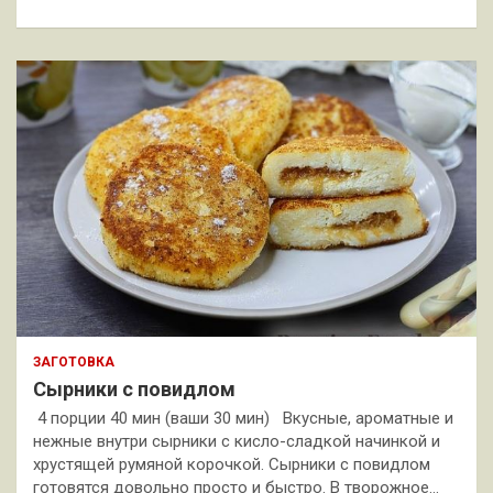
к
ЗАГОТОВКА
Сырники с повидлом
4 порции 40 мин (ваши 30 мин) Вкусные, ароматные и
нежные внутри сырники с кисло-сладкой начинкой и
хрустящей румяной корочкой. Сырники с повидлом
готовятся довольно просто и быстро. В творожное…