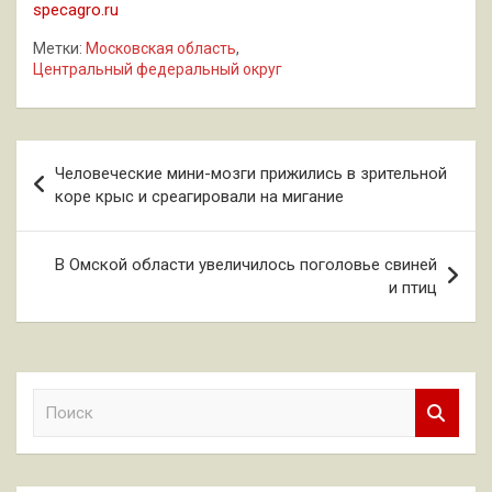
specagro.ru
Метки:
Московская область
,
Центральный федеральный округ
Навигация
Человеческие мини-мозги прижились в зрительной
по
коре крыс и среагировали на мигание
записям
В Омской области увеличилось поголовье свиней
и птиц
П
о
и
с