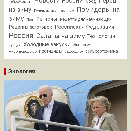
Новости России
Перец
Обед
Нейробиология
Помидоры на
на зиму
Помидоры маринованные
зиму
Регионы
Рецепты для начинающих
Пост
Российская Федерация
Рецепты заготовок
Россия
Салаты на зиму
Технологии
Холодные закуски
Экология
Турция
пестициды
сельхозтехника
животноводство
садоводство
Экология