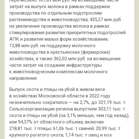
перечислено 907,89 млн руб. на возмещение части
затрат на выпуск молока в рамках поддержки
производства по отдельным подотрослям
растениеводства и животноводства; 435,27 млн руб.
на увеличение производства молока в рамках
стимулирования развития приоритетных подотрослей
АПК и развития малых форм хозяйствования;
12,88 млн руб. на поддержку молочного
животноводства в крестьянских (фермерских)
хозяйствах, а также 362,02 млн руб. на возмещение
части затрат на создание инфраструктуры
к животноводческим комплексам молочного
направления.
Выпуск скота и птицы на убой в живом весе
в хозяйствах Московской области в 2022 году
незначительно сократился — на 2,7%, до 321,19 тыс. т.
Сельхозорганизации региона выпустили 303,11 тыс. т
скота и птицы на убой (на 3,1% меньше, чем год назад),
или 94,37% от областного объема, включая
218,81 тыс. т птицы; 61,06 тыс. т свиней; 20,99 тыс. т
крупного рогатого скота; 1,14 тыс. т овец и коз.