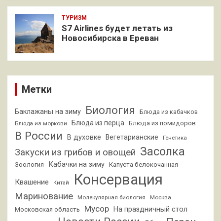
ТУРИЗМ
S7 Airlines будет летать из
Новосибирска в Ереван
Метки
Биология
Баклажаны на зиму
Блюда из кабачков
Блюда из перца
Блюда из помидоров
Блюда из моркови
В России
В духовке
Вегетарианские
Генетика
Засолка
Закуски из грибов и овощей
Кабачки на зиму
Зоология
Капуста белокочанная
Консервация
Квашение
Китай
Маринование
Молекулярная биология
Москва
Мусор
На праздничный стол
Московская область