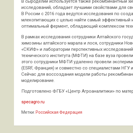
В сыроделии используется также рекомбинантный х
исследований, обладает лучшими свойствами для св
В России с 2016 года ведутся исследования по соз
млекопитающих с целью найти самый эффективный и
оптимальный фермент, обладающий комплексом техн
В рамках исследования сотрудники Алтайского госу
химозины алтайского марала и лося, сотрудники Но
«СКИФ» и лаборатории перспективных исследовани
технического института (МФТИ) на базе вуза прове
этого сотрудники МФТИ удаленно провели экспериме
(ESRF, Франция) и совместно со специалистами НГУ 
Сейчас для воссоздания модели работы рекомбинан
моделирование.
Подготовлено ФГБУ «Центр Агроаналитики» по матери
specagro.ru
Метки:
Российская Федерация