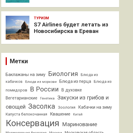
ТУРИЗМ
S7 Airlines будет летать из
Новосибирска в Ереван
Метки
Биология
Баклажаны на зиму
Блюда из
Блюда из перца
кабачков
Блюда из
Блюда из моркови
В России
В духовке
помидоров
Закуски из грибов и
Вегетарианские
Генетика
Засолка
овощей
Кабачки на зиму
Зоология
Квашение
Капуста белокочанная
Китай
Консервация
Маринование
Московская область
Молекулярная биология
Москва