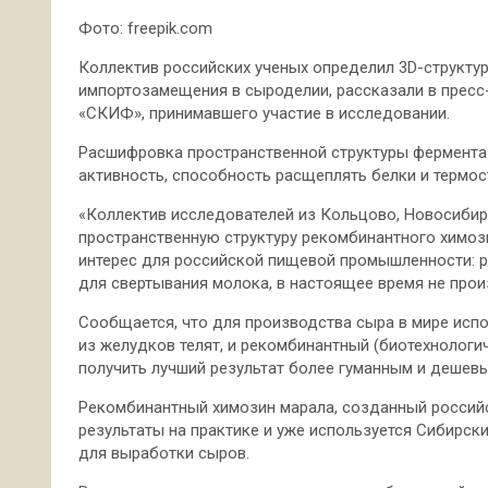
Фото: freepik.com
Коллектив российских ученых определил 3D-структу
импортозамещения в сыроделии, рассказали в пресс
«СКИФ», принимавшего участие в исследовании.
Расшифровка пространственной структуры фермент
активность, способность расщеплять белки и термо
«Коллектив исследователей из Кольцово, Новосибир
пространственную структуру рекомбинантного химоз
интерес для российской пищевой промышленности: 
для свертывания молока, в настоящее время не прои
Сообщается, что для производства сыра в мире исп
из желудков телят, и рекомбинантный (биотехнологи
получить лучший результат более гуманным и дешев
Рекомбинантный химозин марала, созданный россий
результаты на практике и уже используется Сибирс
для выработки сыров.