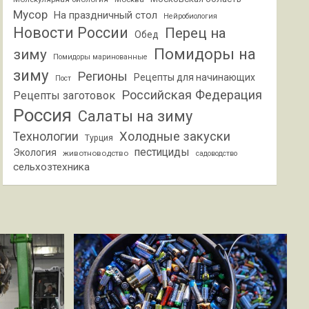
Мусор
На праздничный стол
Нейробиология
Новости России
Перец на
Обед
Помидоры на
зиму
Помидоры маринованные
зиму
Регионы
Рецепты для начинающих
Пост
Российская Федерация
Рецепты заготовок
Россия
Салаты на зиму
Холодные закуски
Технологии
Турция
пестициды
Экология
животноводство
садоводство
сельхозтехника