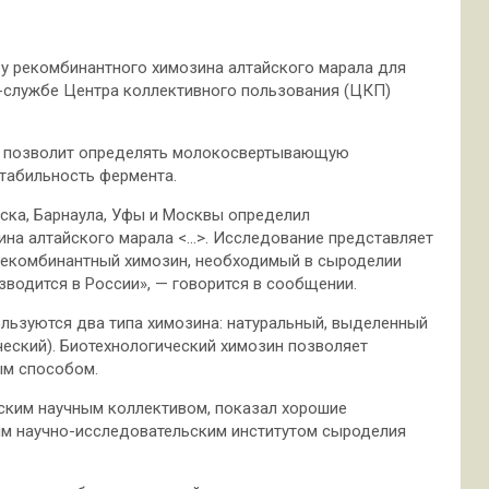
ру рекомбинантного химозина алтайского
марала для
-службе Центра коллективного пользования (ЦКП)
а позволит определять молокосвертывающую
стабильность фермента.
ска, Барнаула, Уфы и Москвы определил
ина алтайского марала <…>. Исследование представляет
рекомбинантный химозин, необходимый в сыроделии
зводится в России», — говорится в сообщении.
ользуются два типа химозина: натуральный, выделенный
ческий). Биотехнологический химозин позволяет
ым способом.
ским научным коллективом, показал хорошие
ким научно-исследовательским институтом сыроделия