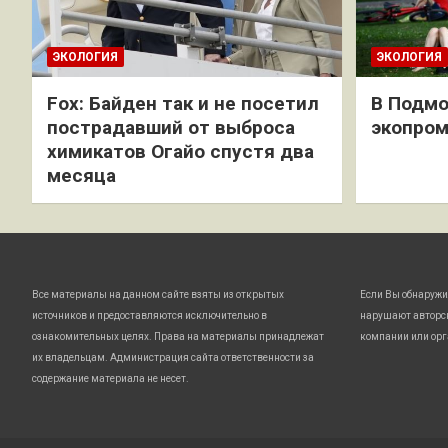
ЭКОЛОГИЯ
ЭКОЛОГИЯ
Fox: Байден так и не посетил
В Подмо
пострадавший от выброса
экопро
химикатов Огайо спустя два
месяца
Все материалы на данном сайте взяты из открытых
Если Вы обнаружи
источников и предоставляются исключительно в
нарушают авторс
ознакомительных целях. Права на материалы принадлежат
компании или орг
их владельцам. Администрация сайта ответственности за
содержание материала не несет.