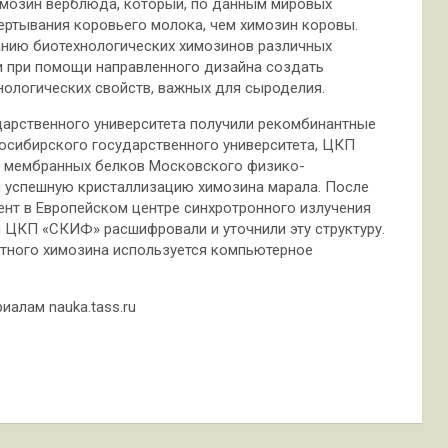
имозин верблюда, который, по данным мировых
ертывания коровьего молока, чем химозин коровы.
данию биотехнологических химозинов различных
 при помощи направленного дизайна создать
ологических свойств, важных для сыроделия.
дарственного университета получили рекомбинантные
восибирского государственного университета, ЦКП
й мембранных белков Московского физико-
ли успешную кристаллизацию химозина марала. После
нт в Европейском центре синхротронного излучения
и ЦКП «СКИФ» расшифровали и уточнили эту структуру.
тного химозина используется компьютерное
алам nauka.tass.ru