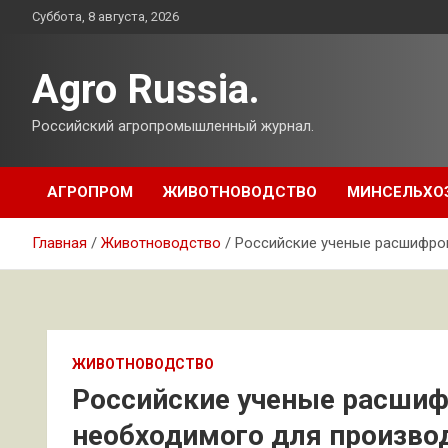
Перейти
Суббота, 8 августа, 2026
к
содержимому
Agro Russia.
Российский агропромышленный журнал.
АГРОПРОМ
ЖИВОТНОВОДСТВО
МИНСЕЛЬХО
Главная
Животноводство
Российские ученые расшифров
ЖИВОТНОВОДСТВО
Российские ученые расшиф
необходимого для произво