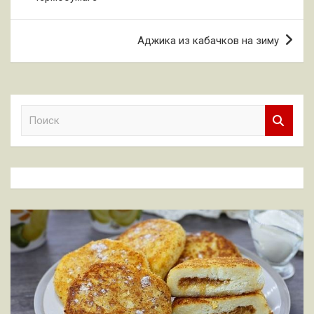
записям
Аджика из кабачков на зиму
П
о
и
с
к