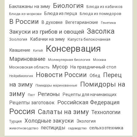
Биология
Баклажаны на зиму
Блюда из кабачков
Блюда из перца
Блюда из помидоров
Блюда из моркови
В России
В духовке
Вегетарианские
Генетика
Засолка
Закуски из грибов и овощей
Кабачки на зиму
Зоология
Капуста белокочанная
Консервация
Квашение
Китай
Маринование
Молекулярная биология
Москва
Мусор
На праздничный стол
Московская область
Новости России
Перец
Обед
Нейробиология
Помидоры на
на зиму
Помидоры маринованные
зиму
Регионы
Рецепты для начинающих
Пост
Российская Федерация
Рецепты заготовок
Россия
Салаты на зиму
Технологии
Холодные закуски
Экология
Турция
пестициды
сельхозтехника
животноводство
садоводство