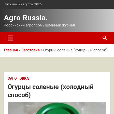
Перейти
Пятница, 7 августа, 2026
к
содержимому
Agro Russia.
Российский агропромышленный журнал.
Главная
Заготовка
Огурцы соленые (холодный способ)
ЗАГОТОВКА
Огурцы соленые (холодный
способ)