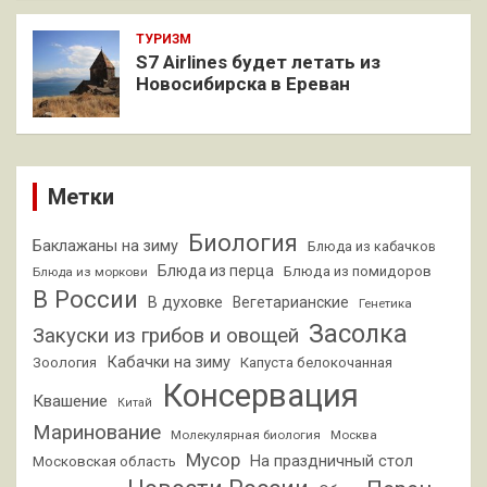
ТУРИЗМ
S7 Airlines будет летать из
Новосибирска в Ереван
Метки
Биология
Баклажаны на зиму
Блюда из кабачков
Блюда из перца
Блюда из помидоров
Блюда из моркови
В России
В духовке
Вегетарианские
Генетика
Засолка
Закуски из грибов и овощей
Кабачки на зиму
Зоология
Капуста белокочанная
Консервация
Квашение
Китай
Маринование
Молекулярная биология
Москва
Мусор
На праздничный стол
Московская область