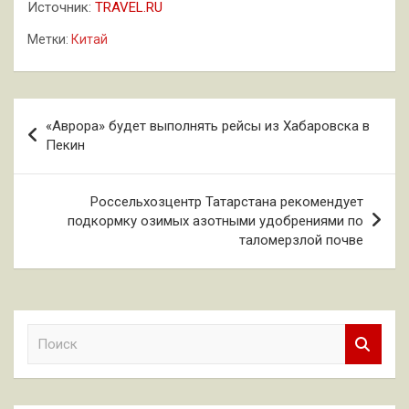
Источник:
TRAVEL.RU
Метки:
Китай
Навигация
«Аврора» будет выполнять рейсы из Хабаровска в
по
Пекин
записям
Россельхозцентр Татарстана рекомендует
подкормку озимых азотными удобрениями по
таломерзлой почве
П
о
и
с