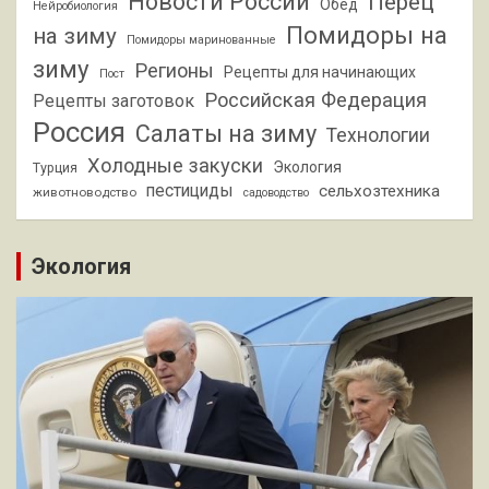
Новости России
Перец
Обед
Нейробиология
Помидоры на
на зиму
Помидоры маринованные
зиму
Регионы
Рецепты для начинающих
Пост
Российская Федерация
Рецепты заготовок
Россия
Салаты на зиму
Технологии
Холодные закуски
Экология
Турция
пестициды
сельхозтехника
животноводство
садоводство
Экология