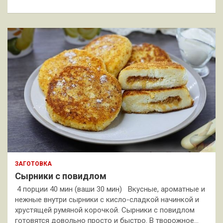
к
ЗАГОТОВКА
Сырники с повидлом
4 порции 40 мин (ваши 30 мин) Вкусные, ароматные и
нежные внутри сырники с кисло-сладкой начинкой и
хрустящей румяной корочкой. Сырники с повидлом
готовятся довольно просто и быстро. В творожное…