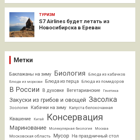
ТУРИЗМ
S7 Airlines будет летать из
Новосибирска в Ереван
Метки
Биология
Баклажаны на зиму
Блюда из кабачков
Блюда из перца
Блюда из помидоров
Блюда из моркови
В России
В духовке
Вегетарианские
Генетика
Засолка
Закуски из грибов и овощей
Кабачки на зиму
Зоология
Капуста белокочанная
Консервация
Квашение
Китай
Маринование
Молекулярная биология
Москва
Мусор
На праздничный стол
Московская область