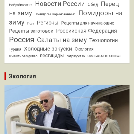
Новости России
Перец
Обед
Нейробиология
Помидоры на
на зиму
Помидоры маринованные
зиму
Регионы
Рецепты для начинающих
Пост
Российская Федерация
Рецепты заготовок
Россия
Салаты на зиму
Технологии
Холодные закуски
Экология
Турция
пестициды
сельхозтехника
животноводство
садоводство
Экология