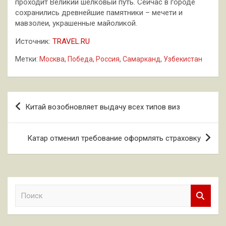
проходит Великий шелковый путь. Сейчас в городе
сохранились древнейшие памятники – мечети и
мавзолеи, украшенные майоликой.
Источник:
TRAVEL.RU
Метки:
Москва
,
Победа
,
Россия
,
Самарканд
,
Узбекистан
Навигация
Китай возобновляет выдачу всех типов виз
по
записям
Катар отменил требование оформлять страховку
П
о
и
с