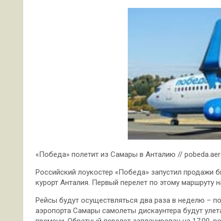
«Победа» полетит из Самары в Анталию // pobeda.ae
Российский лоукостер «Победа» запустил продажи б
курорт Анталия. Первый перелет по этому маршруту н
Рейсы будут
осуществляться два раза в неделю – п
аэропорта Самары самолеты дискаунтера будут улетат
времени. Обратный перелет запланирован на 17:00, в