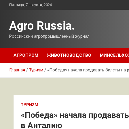
Перейти
Пятница, 7 августа, 2026
к
содержимому
Agro Russia.
Российский агропромышленный журнал.
АГРОПРОМ
ЖИВОТНОВОДСТВО
МИНСЕЛЬХО
Главная
Туризм
«Победа» начала продавать билеты на 
ТУРИЗМ
«Победа» начала продавать
в Анталию