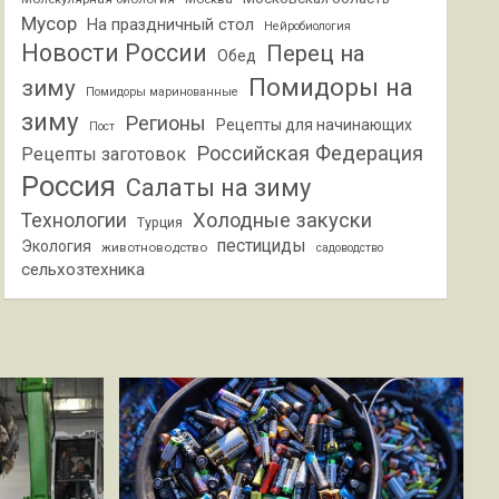
Мусор
На праздничный стол
Нейробиология
Новости России
Перец на
Обед
Помидоры на
зиму
Помидоры маринованные
зиму
Регионы
Рецепты для начинающих
Пост
Российская Федерация
Рецепты заготовок
Россия
Салаты на зиму
Холодные закуски
Технологии
Турция
пестициды
Экология
животноводство
садоводство
сельхозтехника