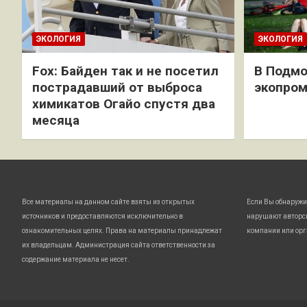
ЭКОЛОГИЯ
ЭКОЛОГИЯ
Fox: Байден так и не посетил
В Подмо
пострадавший от выброса
экопро
химикатов Огайо спустя два
месяца
Все материалы на данном сайте взяты из открытых
Если Вы обнаружи
источников и предоставляются исключительно в
нарушают авторс
ознакомительных целях. Права на материалы принадлежат
компании или орг
их владельцам. Администрация сайта ответственности за
содержание материала не несет.