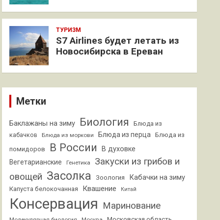
ТУРИЗМ
S7 Airlines будет летать из
Новосибирска в Ереван
Метки
Биология
Баклажаны на зиму
Блюда из
Блюда из перца
кабачков
Блюда из
Блюда из моркови
В России
В духовке
помидоров
Закуски из грибов и
Вегетарианские
Генетика
Засолка
овощей
Кабачки на зиму
Зоология
Квашение
Капуста белокочанная
Китай
Консервация
Маринование
Московская область
Молекулярная биология
Москва