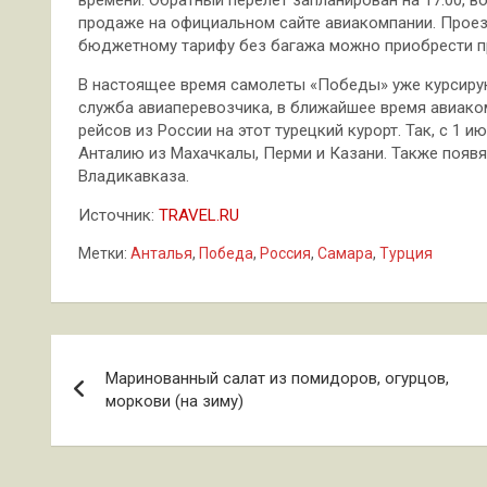
продаже на официальном сайте авиакомпании. Прое
бюджетному тарифу без багажа можно приобрести пр
В настоящее время самолеты «Победы» уже курсиру
служба авиаперевозчика, в ближайшее время авиако
рейсов из России на этот турецкий курорт. Так, с 1 
Анталию из Махачкалы, Перми и Казани. Также появят
Владикавказа.
Источник:
TRAVEL.RU
Метки:
Анталья
,
Победа
,
Россия
,
Самара
,
Турция
Навигация
Маринованный салат из помидоров, огурцов,
по
моркови (на зиму)
записям