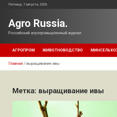
Перейти
Пятница, 7 августа, 2026
к
содержимому
Agro Russia.
Российский агропромышленный журнал.
АГРОПРОМ
ЖИВОТНОВОДСТВО
МИНСЕЛЬХО
Главная
выращивание ивы
Метка:
выращивание ивы