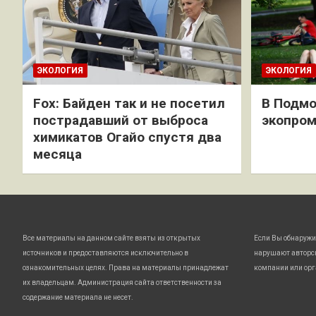
ЭКОЛОГИЯ
ЭКОЛОГИЯ
Fox: Байден так и не посетил
В Подмо
пострадавший от выброса
экопро
химикатов Огайо спустя два
месяца
Все материалы на данном сайте взяты из открытых
Если Вы обнаружи
источников и предоставляются исключительно в
нарушают авторс
ознакомительных целях. Права на материалы принадлежат
компании или орг
их владельцам. Администрация сайта ответственности за
содержание материала не несет.