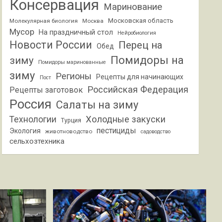
Консервация
Маринование
Московская область
Молекулярная биология
Москва
Мусор
На праздничный стол
Нейробиология
Новости России
Перец на
Обед
Помидоры на
зиму
Помидоры маринованные
зиму
Регионы
Рецепты для начинающих
Пост
Российская Федерация
Рецепты заготовок
Россия
Салаты на зиму
Холодные закуски
Технологии
Турция
пестициды
Экология
животноводство
садоводство
сельхозтехника