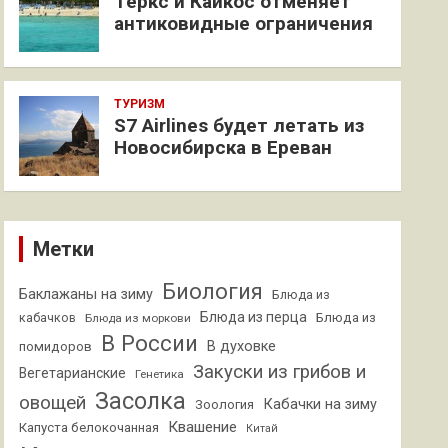
Теркс и Кайкос отменяет
антиковидные ограничения
ТУРИЗМ
S7 Airlines будет летать из
Новосибирска в Ереван
Метки
Биология
Баклажаны на зиму
Блюда из
Блюда из перца
кабачков
Блюда из
Блюда из моркови
В России
В духовке
помидоров
Закуски из грибов и
Вегетарианские
Генетика
Засолка
овощей
Кабачки на зиму
Зоология
Квашение
Капуста белокочанная
Китай