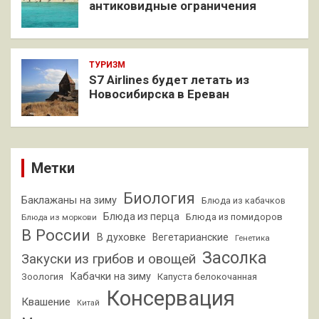
антиковидные ограничения
ТУРИЗМ
S7 Airlines будет летать из
Новосибирска в Ереван
Метки
Биология
Баклажаны на зиму
Блюда из кабачков
Блюда из перца
Блюда из помидоров
Блюда из моркови
В России
В духовке
Вегетарианские
Генетика
Засолка
Закуски из грибов и овощей
Кабачки на зиму
Зоология
Капуста белокочанная
Консервация
Квашение
Китай