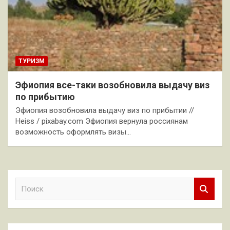
ТУРИЗМ
Эфиопия все-таки возобновила выдачу виз
по прибытию
Эфиопия возобновила выдачу виз по прибытии //
Heiss / pixabay.com Эфиопия вернула россиянам
возможность оформлять визы…
П
о
и
с
к