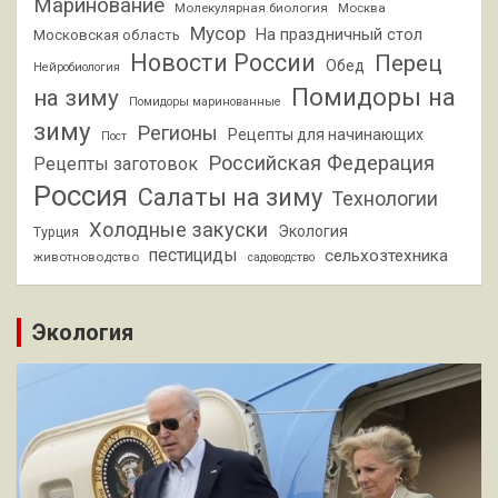
Маринование
Молекулярная биология
Москва
Мусор
На праздничный стол
Московская область
Новости России
Перец
Обед
Нейробиология
Помидоры на
на зиму
Помидоры маринованные
зиму
Регионы
Рецепты для начинающих
Пост
Российская Федерация
Рецепты заготовок
Россия
Салаты на зиму
Технологии
Холодные закуски
Экология
Турция
пестициды
сельхозтехника
животноводство
садоводство
Экология