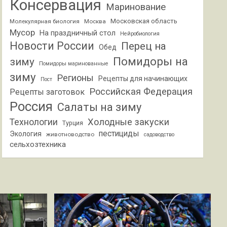
Консервация
Маринование
Московская область
Молекулярная биология
Москва
Мусор
На праздничный стол
Нейробиология
Новости России
Перец на
Обед
Помидоры на
зиму
Помидоры маринованные
зиму
Регионы
Рецепты для начинающих
Пост
Российская Федерация
Рецепты заготовок
Россия
Салаты на зиму
Холодные закуски
Технологии
Турция
пестициды
Экология
животноводство
садоводство
сельхозтехника