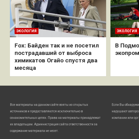
ЭКОЛОГИЯ
ЭКОЛОГИЯ
Fox: Байден так и не посетил
В Подмо
пострадавший от выброса
экопро
химикатов Огайо спустя два
месяца
Все материалы на данном сайте взяты из открытых
Если Вы обнаружи
источников и предоставляются исключительно в
нарушают авторс
ознакомительных целях. Права на материалы принадлежат
компании или орг
их владельцам. Администрация сайта ответственности за
содержание материала не несет.