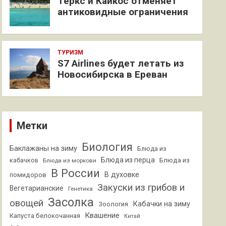
Теркс и Кайкос отменяет
антиковидные ограничения
ТУРИЗМ
S7 Airlines будет летать из
Новосибирска в Ереван
Метки
Биология
Баклажаны на зиму
Блюда из
Блюда из перца
кабачков
Блюда из
Блюда из моркови
В России
В духовке
помидоров
Закуски из грибов и
Вегетарианские
Генетика
Засолка
овощей
Кабачки на зиму
Зоология
Квашение
Капуста белокочанная
Китай