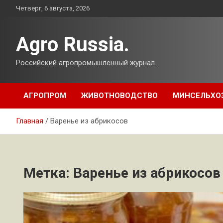
Перейти
Четверг, 6 августа, 2026
к
содержимому
Agro Russia.
Российский агропромышленный журнал.
АГРОПРОМ
ЖИВОТНОВОДСТВО
МИНСЕЛЬХО
Главная
Варенье из абрикосов
Метка:
Варенье из абрикосов