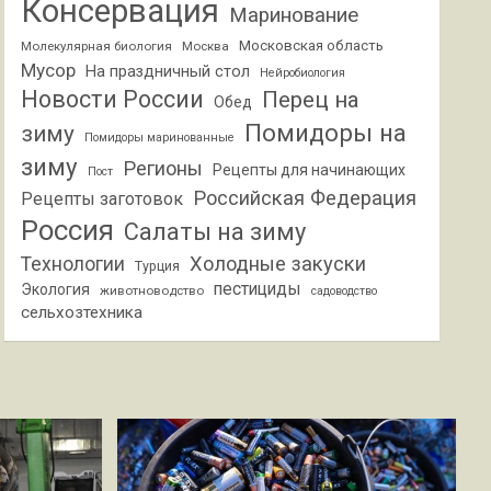
Консервация
Маринование
Московская область
Молекулярная биология
Москва
Мусор
На праздничный стол
Нейробиология
Новости России
Перец на
Обед
Помидоры на
зиму
Помидоры маринованные
зиму
Регионы
Рецепты для начинающих
Пост
Российская Федерация
Рецепты заготовок
Россия
Салаты на зиму
Холодные закуски
Технологии
Турция
пестициды
Экология
животноводство
садоводство
сельхозтехника