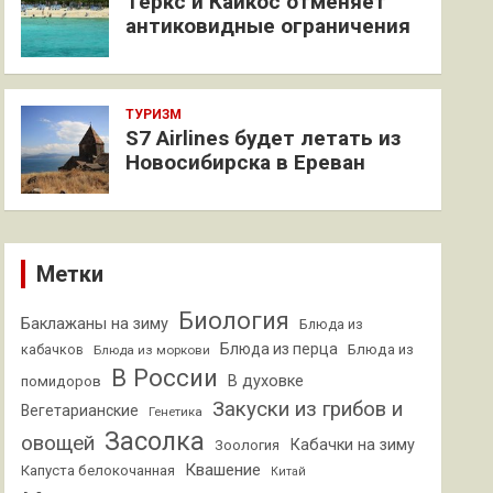
Теркс и Кайкос отменяет
антиковидные ограничения
ТУРИЗМ
S7 Airlines будет летать из
Новосибирска в Ереван
Метки
Биология
Баклажаны на зиму
Блюда из
Блюда из перца
кабачков
Блюда из
Блюда из моркови
В России
В духовке
помидоров
Закуски из грибов и
Вегетарианские
Генетика
Засолка
овощей
Кабачки на зиму
Зоология
Квашение
Капуста белокочанная
Китай