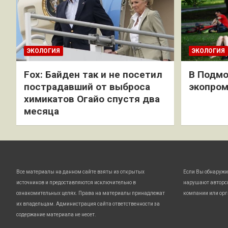
ЭКОЛОГИЯ
ЭКОЛОГИЯ
Fox: Байден так и не посетил
В Подмо
пострадавший от выброса
экопро
химикатов Огайо спустя два
месяца
Все материалы на данном сайте взяты из открытых
Если Вы обнаружи
источников и предоставляются исключительно в
нарушают авторс
ознакомительных целях. Права на материалы принадлежат
компании или орг
их владельцам. Администрация сайта ответственности за
содержание материала не несет.