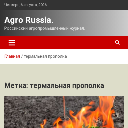
Перейти
Четверг, 6 августа, 2026
к
содержимому
Agro Russia.
Российский агропромышленный журнал.
Главная
термальная прополка
Метка:
термальная прополка