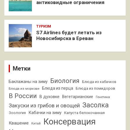
антиковидные ограничения
ТУРИЗМ
S7 Airlines будет летать из
Новосибирска в Ереван
Метки
Биология
Баклажаны на зиму
Блюда из кабачков
Блюда из перца
Блюда из помидоров
Блюда из моркови
В России
В духовке
Вегетарианские
Генетика
Засолка
Закуски из грибов и овощей
Кабачки на зиму
Зоология
Капуста белокочанная
Консервация
Квашение
Китай