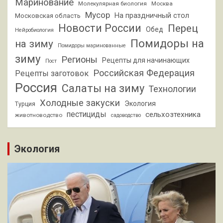
Маринование
Молекулярная биология
Москва
Мусор
На праздничный стол
Московская область
Новости России
Перец
Обед
Нейробиология
Помидоры на
на зиму
Помидоры маринованные
зиму
Регионы
Рецепты для начинающих
Пост
Российская Федерация
Рецепты заготовок
Россия
Салаты на зиму
Технологии
Холодные закуски
Экология
Турция
пестициды
сельхозтехника
животноводство
садоводство
Экология