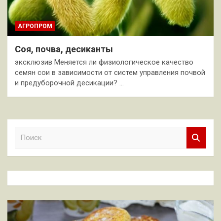
АГРОПРОМ
Соя, почва, десиканты
эксклюзив Меняется ли физиологическое качество
семян сои в зависимости от систем управления почвой
и предуборочной десикации? …
П
о
и
с
к