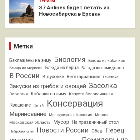
ТУРИЗМ
S7 Airlines будет летать из
Новосибирска в Ереван
Метки
Биология
Баклажаны на зиму
Блюда из кабачков
Блюда из перца
Блюда из помидоров
Блюда из моркови
В России
В духовке
Вегетарианские
Генетика
Засолка
Закуски из грибов и овощей
Кабачки на зиму
Зоология
Капуста белокочанная
Консервация
Квашение
Китай
Маринование
Молекулярная биология
Москва
Мусор
На праздничный стол
Московская область
Новости России
Перец
Обед
Нейробиология
Помидоры на
на зиму