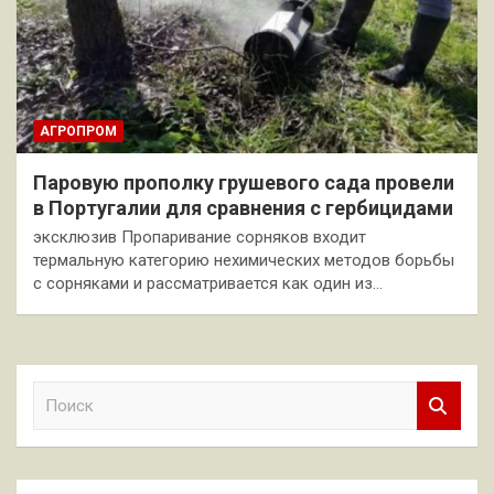
АГРОПРОМ
Паровую прополку грушевого сада провели
в Португалии для сравнения с гербицидами
эксклюзив Пропаривание сорняков входит
термальную категорию нехимических методов борьбы
с сорняками и рассматривается как один из…
П
о
и
с
к