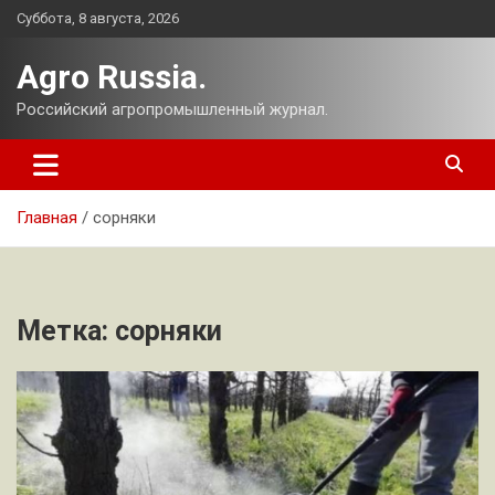
Перейти
Суббота, 8 августа, 2026
к
содержимому
Agro Russia.
Российский агропромышленный журнал.
Главная
сорняки
Метка:
сорняки