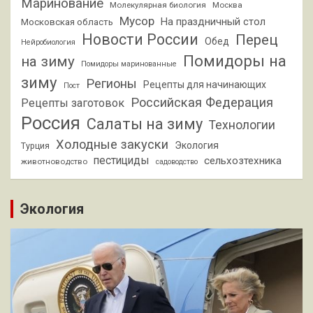
Маринование
Молекулярная биология
Москва
Мусор
На праздничный стол
Московская область
Новости России
Перец
Обед
Нейробиология
Помидоры на
на зиму
Помидоры маринованные
зиму
Регионы
Рецепты для начинающих
Пост
Российская Федерация
Рецепты заготовок
Россия
Салаты на зиму
Технологии
Холодные закуски
Экология
Турция
пестициды
сельхозтехника
животноводство
садоводство
Экология