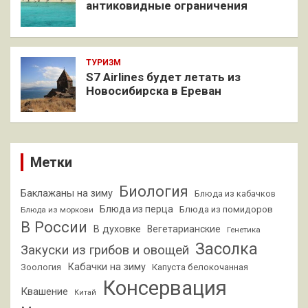
антиковидные ограничения
ТУРИЗМ
S7 Airlines будет летать из
Новосибирска в Ереван
Метки
Биология
Баклажаны на зиму
Блюда из кабачков
Блюда из перца
Блюда из помидоров
Блюда из моркови
В России
В духовке
Вегетарианские
Генетика
Засолка
Закуски из грибов и овощей
Кабачки на зиму
Зоология
Капуста белокочанная
Консервация
Квашение
Китай