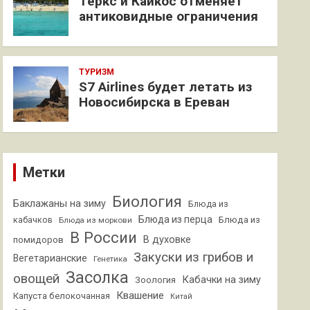
Теркс и Кайкос отменяет
антиковидные ограничения
ТУРИЗМ
S7 Airlines будет летать из
Новосибирска в Ереван
Метки
Биология
Баклажаны на зиму
Блюда из
Блюда из перца
кабачков
Блюда из
Блюда из моркови
В России
В духовке
помидоров
Закуски из грибов и
Вегетарианские
Генетика
Засолка
овощей
Кабачки на зиму
Зоология
Квашение
Капуста белокочанная
Китай