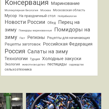
Консервация
Маринование
Московская область
Молекулярная биология
Москва
Мусор
На праздничный стол
Нейробиология
Новости России
Перец на
Обед
Помидоры на
зиму
Помидоры маринованные
зиму
Регионы
Рецепты для начинающих
Пост
Российская Федерация
Рецепты заготовок
Россия
Салаты на зиму
Холодные закуски
Технологии
Турция
пестициды
Экология
животноводство
садоводство
сельхозтехника