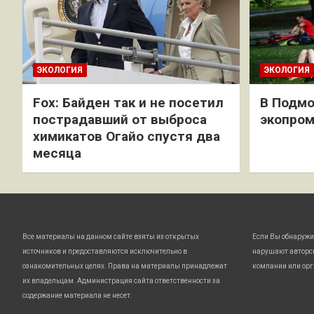
ЭКОЛОГИЯ
ЭКОЛОГИЯ
Fox: Байден так и не посетил
В Подмо
пострадавший от выброса
экопро
химикатов Огайо спустя два
месяца
Все материалы на данном сайте взяты из открытых
Если Вы обнаружи
источников и предоставляются исключительно в
нарушают авторс
ознакомительных целях. Права на материалы принадлежат
компании или орг
их владельцам. Администрация сайта ответственности за
содержание материала не несет.