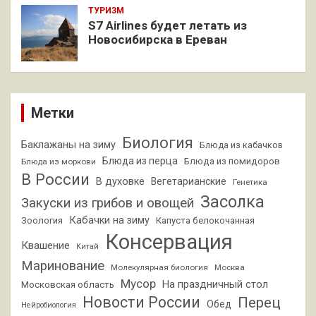
ТУРИЗМ
S7 Airlines будет летать из
Новосибирска в Ереван
Метки
Биология
Баклажаны на зиму
Блюда из кабачков
Блюда из перца
Блюда из помидоров
Блюда из моркови
В России
В духовке
Вегетарианские
Генетика
Засолка
Закуски из грибов и овощей
Кабачки на зиму
Зоология
Капуста белокочанная
Консервация
Квашение
Китай
Маринование
Молекулярная биология
Москва
Мусор
На праздничный стол
Московская область
Новости России
Перец
Обед
Нейробиология