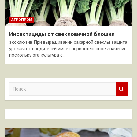
АГРОПРОМ
Инсектициды от свекловичной блошки
эксклюзив При выращивании сахарной свеклы защита
урожая от вредителей имеет первостепенное значение,
поскольку эта культура с…
П
о
и
с
к