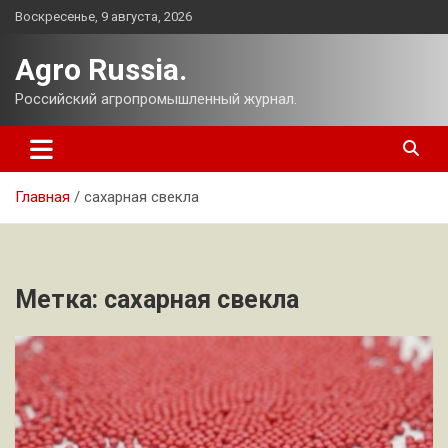
Перейти
Воскресенье, 9 августа, 2026
к
содержимому
Agro Russia.
Российский агропромышленный журнал.
Главная
сахарная свекла
Метка:
сахарная свекла