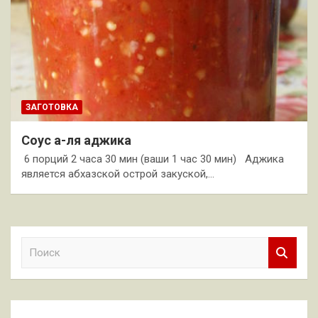
ЗАГОТОВКА
Соус а-ля аджика
6 порций 2 часа 30 мин (ваши 1 час 30 мин) Аджика
является абхазской острой закуской,…
П
о
и
с
к