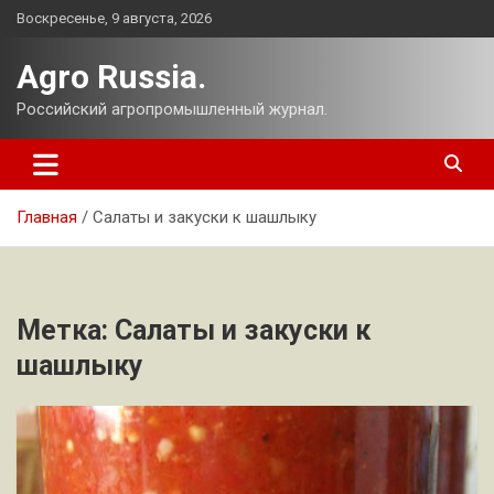
Перейти
Воскресенье, 9 августа, 2026
к
содержимому
Agro Russia.
Российский агропромышленный журнал.
Главная
Салаты и закуски к шашлыку
Метка:
Салаты и закуски к
шашлыку