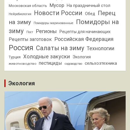
Мусор
На праздничный стол
Московская область
Новости России
Перец
Обед
Нейробиология
Помидоры на
на зиму
Помидоры маринованные
зиму
Регионы
Рецепты для начинающих
Пост
Российская Федерация
Рецепты заготовок
Россия
Салаты на зиму
Технологии
Холодные закуски
Экология
Турция
пестициды
сельхозтехника
животноводство
садоводство
Экология