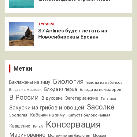
ТУРИЗМ
S7 Airlines будет летать из
Новосибирска в Ереван
Метки
Биология
Баклажаны на зиму
Блюда из кабачков
Блюда из перца
Блюда из помидоров
Блюда из моркови
В России
В духовке
Вегетарианские
Генетика
Засолка
Закуски из грибов и овощей
Кабачки на зиму
Зоология
Капуста белокочанная
Консервация
Квашение
Китай
Маринование
Молекулярная биология
Москва