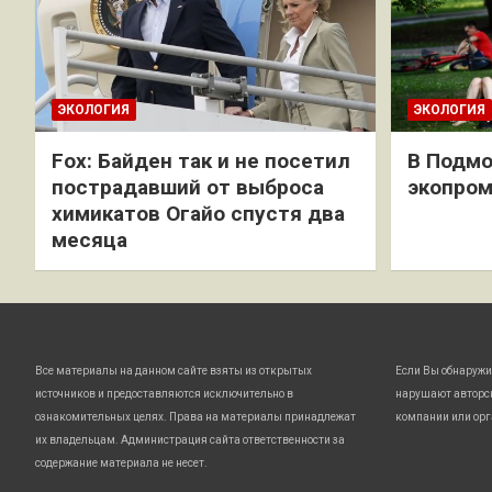
ЭКОЛОГИЯ
ЭКОЛОГИЯ
Fox: Байден так и не посетил
В Подмо
пострадавший от выброса
экопро
химикатов Огайо спустя два
месяца
Все материалы на данном сайте взяты из открытых
Если Вы обнаружи
источников и предоставляются исключительно в
нарушают авторс
ознакомительных целях. Права на материалы принадлежат
компании или орг
их владельцам. Администрация сайта ответственности за
содержание материала не несет.