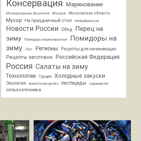
Консервация
Маринование
Московская область
Молекулярная биология
Москва
Мусор
На праздничный стол
Нейробиология
Новости России
Перец на
Обед
Помидоры на
зиму
Помидоры маринованные
зиму
Регионы
Рецепты для начинающих
Пост
Российская Федерация
Рецепты заготовок
Россия
Салаты на зиму
Холодные закуски
Технологии
Турция
пестициды
Экология
животноводство
садоводство
сельхозтехника