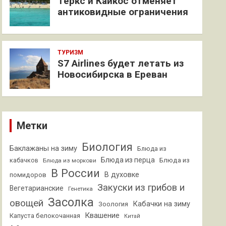
Теркс и Кайкос отменяет
антиковидные ограничения
ТУРИЗМ
S7 Airlines будет летать из
Новосибирска в Ереван
Метки
Биология
Баклажаны на зиму
Блюда из
Блюда из перца
кабачков
Блюда из
Блюда из моркови
В России
В духовке
помидоров
Закуски из грибов и
Вегетарианские
Генетика
Засолка
овощей
Кабачки на зиму
Зоология
Квашение
Капуста белокочанная
Китай