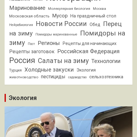
Маринование
Молекулярная биология
Москва
Мусор
На праздничный стол
Московская область
Новости России
Перец
Обед
Нейробиология
Помидоры на
на зиму
Помидоры маринованные
зиму
Регионы
Рецепты для начинающих
Пост
Российская Федерация
Рецепты заготовок
Россия
Салаты на зиму
Технологии
Холодные закуски
Экология
Турция
пестициды
сельхозтехника
животноводство
садоводство
Экология