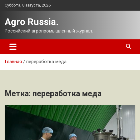
Перейти
Суббота, 8 августа, 2026
к
содержимому
Agro Russia.
Российский агропромышленный журнал.
Главная
переработка меда
Метка:
переработка меда