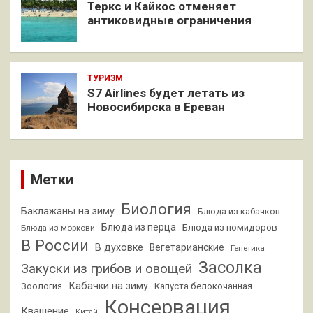
Теркс и Кайкос отменяет
антиковидные ограничения
ТУРИЗМ
S7 Airlines будет летать из
Новосибирска в Ереван
Метки
Биология
Баклажаны на зиму
Блюда из кабачков
Блюда из перца
Блюда из помидоров
Блюда из моркови
В России
В духовке
Вегетарианские
Генетика
Засолка
Закуски из грибов и овощей
Кабачки на зиму
Зоология
Капуста белокочанная
Консервация
Квашение
Китай