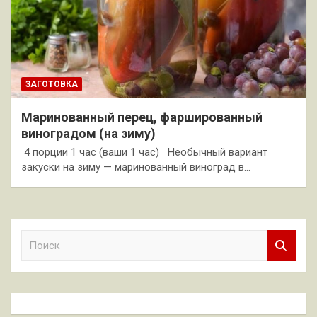
ЗАГОТОВКА
Маринованный перец, фаршированный
виноградом (на зиму)
4 порции 1 час (ваши 1 час) Необычный вариант
закуски на зиму — маринованный виноград в…
П
о
и
с
к