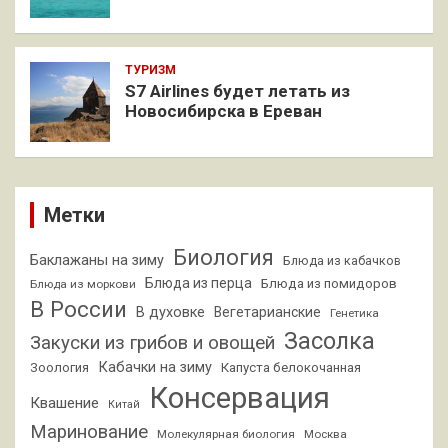
ТУРИЗМ
S7 Airlines будет летать из
Новосибирска в Ереван
Метки
Биология
Баклажаны на зиму
Блюда из кабачков
Блюда из перца
Блюда из помидоров
Блюда из моркови
В России
В духовке
Вегетарианские
Генетика
Засолка
Закуски из грибов и овощей
Кабачки на зиму
Зоология
Капуста белокочанная
Консервация
Квашение
Китай
Маринование
Молекулярная биология
Москва