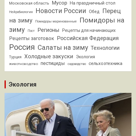
Мусор
На праздничный стол
Московская область
Новости России
Перец
Обед
Нейробиология
Помидоры на
на зиму
Помидоры маринованные
зиму
Регионы
Рецепты для начинающих
Пост
Российская Федерация
Рецепты заготовок
Россия
Салаты на зиму
Технологии
Холодные закуски
Экология
Турция
пестициды
сельхозтехника
животноводство
садоводство
Экология