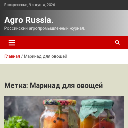
Перейти
Воскресенье, 9 августа, 2026
к
содержимому
Agro Russia.
Российский агропромышленный журнал.
Главная
Маринад для овощей
Метка:
Маринад для овощей