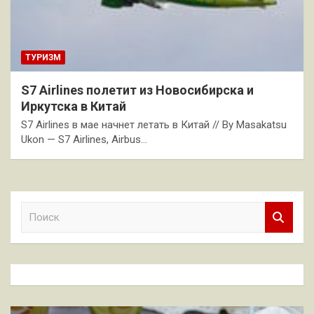
ТУРИЗМ
S7 Airlines полетит из Новосибирска и
Иркутска в Китай
S7 Airlines в мае начнет летать в Китай // By Masakatsu
Ukon — S7 Airlines, Airbus…
П
о
и
с
к