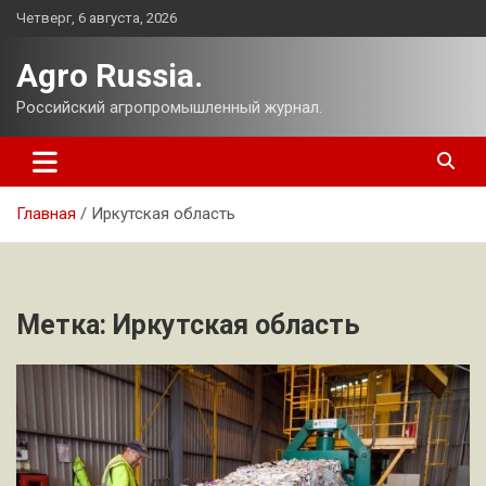
Перейти
Четверг, 6 августа, 2026
к
содержимому
Agro Russia.
Российский агропромышленный журнал.
Главная
Иркутская область
Метка:
Иркутская область