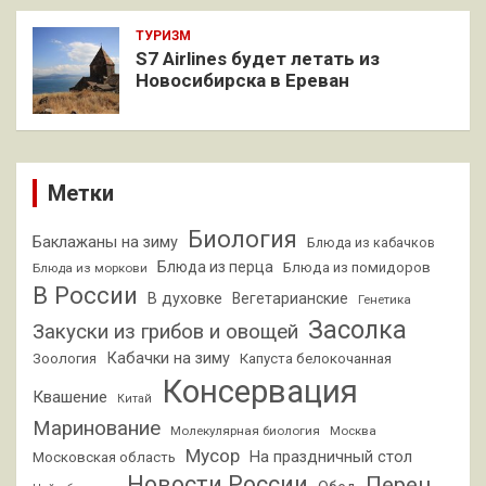
ТУРИЗМ
S7 Airlines будет летать из
Новосибирска в Ереван
Метки
Биология
Баклажаны на зиму
Блюда из кабачков
Блюда из перца
Блюда из помидоров
Блюда из моркови
В России
В духовке
Вегетарианские
Генетика
Засолка
Закуски из грибов и овощей
Кабачки на зиму
Зоология
Капуста белокочанная
Консервация
Квашение
Китай
Маринование
Молекулярная биология
Москва
Мусор
На праздничный стол
Московская область
Новости России
Перец