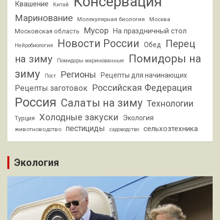
Консервация
Квашение
Китай
Маринование
Молекулярная биология
Москва
Мусор
На праздничный стол
Московская область
Новости России
Перец
Обед
Нейробиология
Помидоры на
на зиму
Помидоры маринованные
зиму
Регионы
Рецепты для начинающих
Пост
Российская Федерация
Рецепты заготовок
Россия
Салаты на зиму
Технологии
Холодные закуски
Экология
Турция
пестициды
сельхозтехника
животноводство
садоводство
Экология