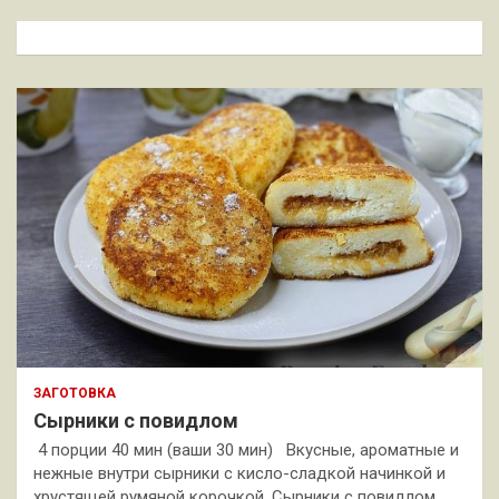
с
к
ЗАГОТОВКА
Сырники с повидлом
4 порции 40 мин (ваши 30 мин) Вкусные, ароматные и
нежные внутри сырники с кисло-сладкой начинкой и
хрустящей румяной корочкой. Сырники с повидлом