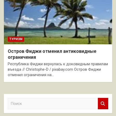
ТУРИЗМ
Остров Фиджи отменил антиковидные
ограничения
Республика Фиджи вернулась к доковидным правилам
въезда // Christophe-D / pixabay.com Остров Фиджи
отменил ограничения на…
П
о
и