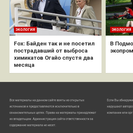
ЭКОЛОГИЯ
ЭКОЛОГИЯ
Fox: Байден так и не посетил
В Подмо
пострадавший от выброса
экопро
химикатов Огайо спустя два
месяца
Все материалы на данном сайте взяты из открытых
Если Вы обнаружи
источников и предоставляются исключительно в
нарушают авторс
ознакомительных целях. Права на материалы принадлежат
компании или орг
их владельцам. Администрация сайта ответственности за
содержание материала не несет.