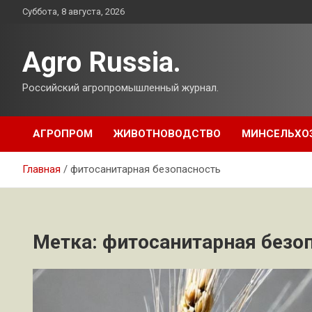
Перейти
Суббота, 8 августа, 2026
к
содержимому
Agro Russia.
Российский агропромышленный журнал.
АГРОПРОМ
ЖИВОТНОВОДСТВО
МИНСЕЛЬХО
Главная
фитосанитарная безопасность
Метка:
фитосанитарная безо