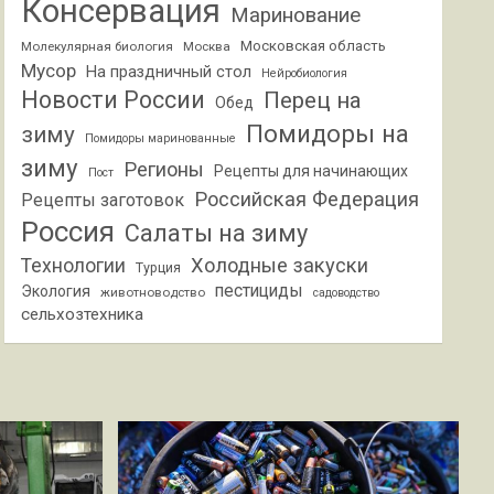
Консервация
Маринование
Московская область
Молекулярная биология
Москва
Мусор
На праздничный стол
Нейробиология
Новости России
Перец на
Обед
Помидоры на
зиму
Помидоры маринованные
зиму
Регионы
Рецепты для начинающих
Пост
Российская Федерация
Рецепты заготовок
Россия
Салаты на зиму
Холодные закуски
Технологии
Турция
пестициды
Экология
животноводство
садоводство
сельхозтехника