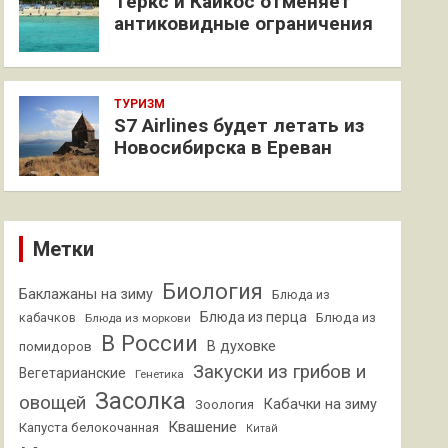
Теркс и Кайкос отменяет
антиковидные ограничения
ТУРИЗМ
S7 Airlines будет летать из
Новосибирска в Ереван
Метки
Биология
Баклажаны на зиму
Блюда из
Блюда из перца
кабачков
Блюда из
Блюда из моркови
В России
В духовке
помидоров
Закуски из грибов и
Вегетарианские
Генетика
Засолка
овощей
Кабачки на зиму
Зоология
Квашение
Капуста белокочанная
Китай