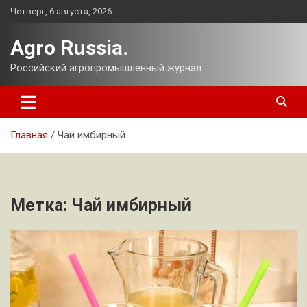
Перейти
Четверг, 6 августа, 2026
к
содержимому
Agro Russia.
Российский агропромышленный журнал.
Главная
Чай имбирный
Метка:
Чай имбирный