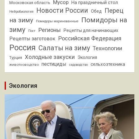
Мусор
На праздничный стол
Московская область
Новости России
Перец
Обед
Нейробиология
Помидоры на
на зиму
Помидоры маринованные
зиму
Регионы
Рецепты для начинающих
Пост
Российская Федерация
Рецепты заготовок
Россия
Салаты на зиму
Технологии
Холодные закуски
Экология
Турция
пестициды
сельхозтехника
животноводство
садоводство
Экология