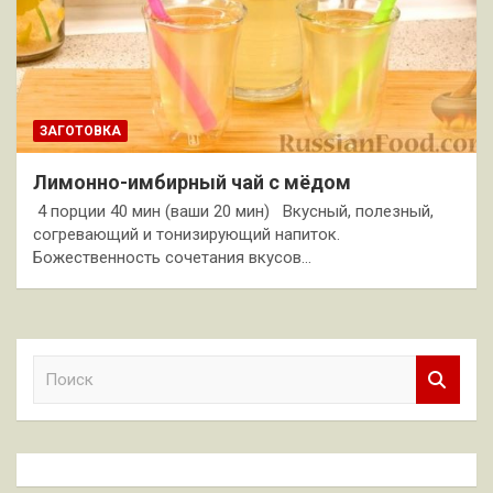
ЗАГОТОВКА
Лимонно-имбирный чай с мёдом
4 порции 40 мин (ваши 20 мин) Вкусный, полезный,
согревающий и тонизирующий напиток.
Божественность сочетания вкусов…
П
о
и
с
к