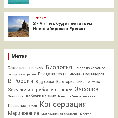
ТУРИЗМ
S7 Airlines будет летать из
Новосибирска в Ереван
Метки
Биология
Баклажаны на зиму
Блюда из кабачков
Блюда из перца
Блюда из помидоров
Блюда из моркови
В России
В духовке
Вегетарианские
Генетика
Засолка
Закуски из грибов и овощей
Кабачки на зиму
Зоология
Капуста белокочанная
Консервация
Квашение
Китай
Маринование
Молекулярная биология
Москва