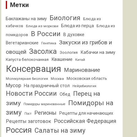
Метки
Биология
Баклажаны на зиму
Блюда из
Блюда из перца
кабачков
Блюда из
Блюда из моркови
В России
В духовке
помидоров
Закуски из грибов и
Вегетарианские
Генетика
Засолка
овощей
Кабачки на зиму
Зоология
Квашение
Капуста белокочанная
Китай
Консервация
Маринование
Московская область
Молекулярная биология
Москва
Мусор
На праздничный стол
Нейробиология
Новости России
Перец на
Обед
Помидоры на
зиму
Помидоры маринованные
зиму
Регионы
Рецепты для начинающих
Пост
Российская Федерация
Рецепты заготовок
Россия
Салаты на зиму