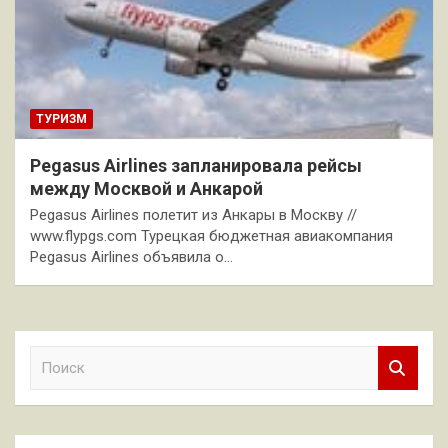
ТУРИЗМ
Pegasus Airlines запланировала рейсы
между Москвой и Анкарой
Pegasus Airlines полетит из Анкары в Москву //
www.flypgs.com Турецкая бюджетная авиакомпания
Pegasus Airlines объявила о…
П
о
и
с
к