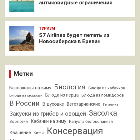
антиковидные ограничения
ТУРИЗМ
S7 Airlines будет летать из
Новосибирска в Ереван
Метки
Биология
Баклажаны на зиму
Блюда из кабачков
Блюда из перца
Блюда из помидоров
Блюда из моркови
В России
В духовке
Вегетарианские
Генетика
Засолка
Закуски из грибов и овощей
Кабачки на зиму
Зоология
Капуста белокочанная
Консервация
Квашение
Китай