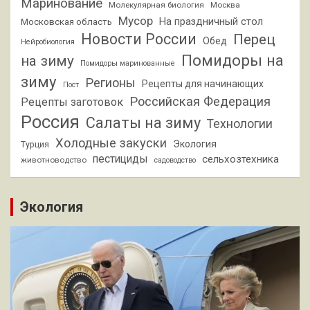
Маринование
Молекулярная биология
Москва
Мусор
На праздничный стол
Московская область
Новости России
Перец
Обед
Нейробиология
Помидоры на
на зиму
Помидоры маринованные
зиму
Регионы
Рецепты для начинающих
Пост
Российская Федерация
Рецепты заготовок
Россия
Салаты на зиму
Технологии
Холодные закуски
Экология
Турция
пестициды
сельхозтехника
животноводство
садоводство
Экология