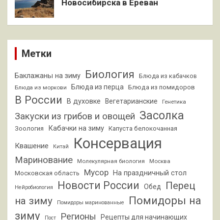
Новосибирска в Ереван
Метки
Биология
Баклажаны на зиму
Блюда из кабачков
Блюда из перца
Блюда из помидоров
Блюда из моркови
В России
В духовке
Вегетарианские
Генетика
Засолка
Закуски из грибов и овощей
Кабачки на зиму
Зоология
Капуста белокочанная
Консервация
Квашение
Китай
Маринование
Молекулярная биология
Москва
Мусор
На праздничный стол
Московская область
Новости России
Перец
Обед
Нейробиология
Помидоры на
на зиму
Помидоры маринованные
зиму
Регионы
Рецепты для начинающих
Пост