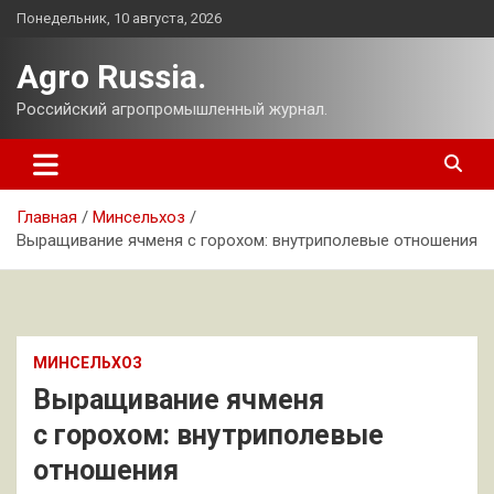
Перейти
Понедельник, 10 августа, 2026
к
содержимому
Agro Russia.
Российский агропромышленный журнал.
Главная
Минсельхоз
Выращивание ячменя с горохом: внутриполевые отношения
МИНСЕЛЬХОЗ
Выращивание ячменя
с горохом: внутриполевые
отношения