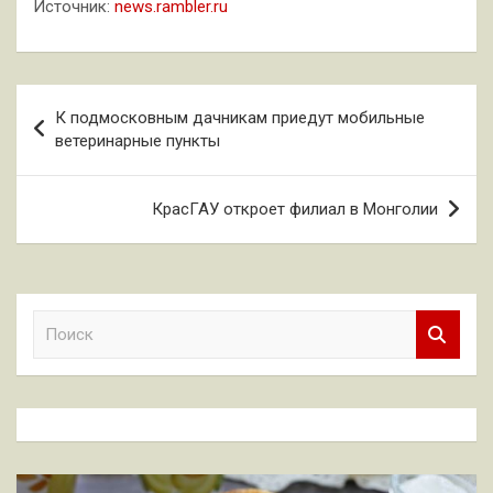
Источник:
news.rambler.ru
Навигация
К подмосковным дачникам приедут мобильные
по
ветеринарные пункты
записям
КрасГАУ откроет филиал в Монголии
П
о
и
с
к