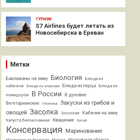
ТУРИЗМ
S7 Airlines будет летать из
Новосибирска в Ереван
Метки
Биология
Баклажаны на зиму
Блюда из
Блюда из перца
кабачков
Блюда из
Блюда из моркови
В России
В духовке
помидоров
Закуски из грибов и
Вегетарианские
Генетика
Засолка
овощей
Кабачки на зиму
Зоология
Квашение
Капуста белокочанная
Китай
Консервация
Маринование
Московская область
Молекулярная биология
Москва