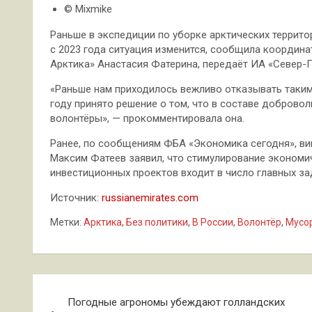
© Mixmike
Раньше в экспедиции по уборке арктических террито
с 2023 года ситуация изменится, сообщила координа
Арктика» Анастасия Фатерина, передаёт ИА «Север-П
«Раньше нам приходилось вежливо отказывать таким
году принято решение о том, что в составе доброво
волонтёры», — прокомментировала она.
Ранее, по сообщениям ФБА «Экономика сегодня», в
Максим Фатеев заявил, что стимулирование экономи
инвестиционных проектов входит в число главных за
Источник:
russianemirates.com
Метки:
Арктика
,
Без политики
,
В России
,
Волонтёр
,
Мусо
Навигация
Погодные агрономы убеждают голландских