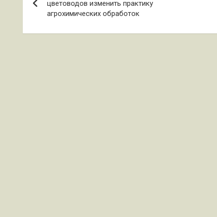
по
цветоводов изменить практику
агрохимических обработок
записям