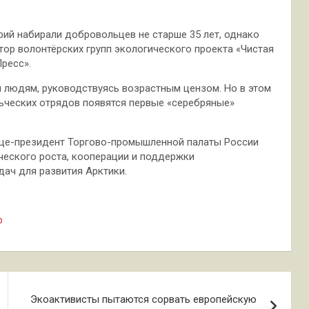
рий набирали добровольцев не старше 35 лет, однако
тор волонтёрских групп экологического проекта «Чистая
ресс».
 людям, руководствуясь возрастным цензом. Но в этом
льческих отрядов появятся первые «серебряные»
ице-президент Торгово-промышленной палаты России
ческого роста, кооперации и поддержки
дач для развития Арктики.
р
Экоактивисты пытаются сорвать европейскую