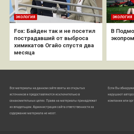
ЭКОЛОГИЯ
ЭКОЛОГИЯ
Fox: Байден так и не посетил
В Подмо
пострадавший от выброса
экопро
химикатов Огайо спустя два
месяца
Все материалы на данном сайте взяты из открытых
Если Вы обнаружи
источников и предоставляются исключительно в
нарушают авторс
ознакомительных целях. Права на материалы принадлежат
компании или орг
их владельцам. Администрация сайта ответственности за
содержание материала не несет.