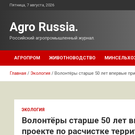
Перейти
Пятница, 7 августа, 2026
к
содержимому
Agro Russia.
Российский агропромышленный журнал.
АГРОПРОМ
ЖИВОТНОВОДСТВО
МИНСЕЛЬХО
Главная
Экология
Волонтёры старше 50 лет впервые при
ЭКОЛОГИЯ
Волонтёры старше 50 лет в
проекте по расчистке терр