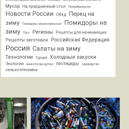
Мусор
На праздничный стол
Нейробиология
Новости России
Перец на
Обед
Помидоры на
зиму
Помидоры маринованные
зиму
Регионы
Рецепты для начинающих
Пост
Российская Федерация
Рецепты заготовок
Россия
Салаты на зиму
Холодные закуски
Технологии
Турция
пестициды
Экология
животноводство
садоводство
сельхозтехника