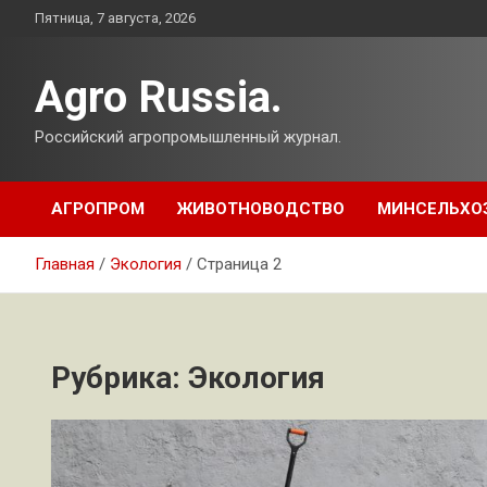
Перейти
Пятница, 7 августа, 2026
к
содержимому
Agro Russia.
Российский агропромышленный журнал.
АГРОПРОМ
ЖИВОТНОВОДСТВО
МИНСЕЛЬХО
Главная
Экология
Страница 2
Рубрика:
Экология