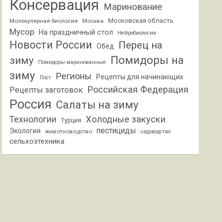
Консервация
Маринование
Московская область
Молекулярная биология
Москва
Мусор
На праздничный стол
Нейробиология
Новости России
Перец на
Обед
Помидоры на
зиму
Помидоры маринованные
зиму
Регионы
Рецепты для начинающих
Пост
Российская Федерация
Рецепты заготовок
Россия
Салаты на зиму
Холодные закуски
Технологии
Турция
пестициды
Экология
животноводство
садоводство
сельхозтехника