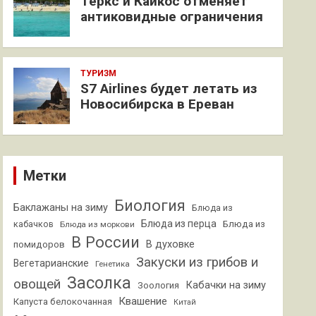
Теркс и Кайкос отменяет
антиковидные ограничения
ТУРИЗМ
S7 Airlines будет летать из
Новосибирска в Ереван
Метки
Биология
Баклажаны на зиму
Блюда из
Блюда из перца
кабачков
Блюда из
Блюда из моркови
В России
В духовке
помидоров
Закуски из грибов и
Вегетарианские
Генетика
Засолка
овощей
Кабачки на зиму
Зоология
Квашение
Капуста белокочанная
Китай