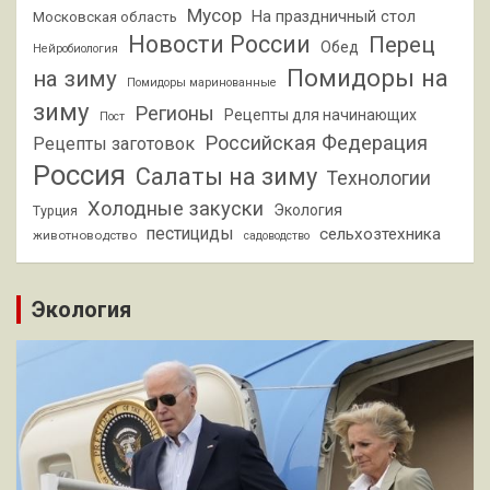
Мусор
На праздничный стол
Московская область
Новости России
Перец
Обед
Нейробиология
Помидоры на
на зиму
Помидоры маринованные
зиму
Регионы
Рецепты для начинающих
Пост
Российская Федерация
Рецепты заготовок
Россия
Салаты на зиму
Технологии
Холодные закуски
Экология
Турция
пестициды
сельхозтехника
животноводство
садоводство
Экология