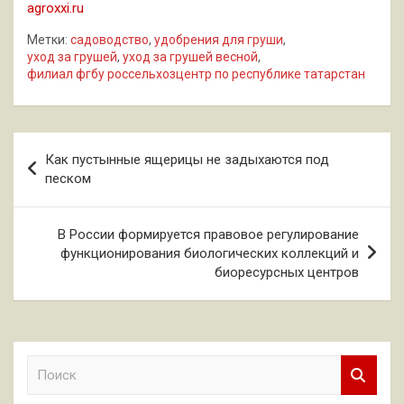
agroxxi.ru
Метки:
садоводство
,
удобрения для груши
,
уход за грушей
,
уход за грушей весной
,
филиал фгбу россельхозцентр по республике татарстан
Навигация
Как пустынные ящерицы не задыхаются под
по
песком
записям
В России формируется правовое регулирование
функционирования биологических коллекций и
биоресурсных центров
П
о
и