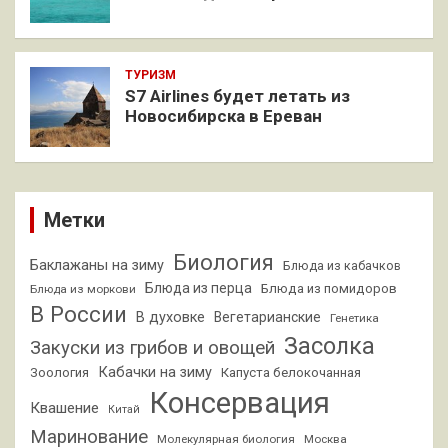
ТУРИЗМ
S7 Airlines будет летать из
Новосибирска в Ереван
Метки
Биология
Баклажаны на зиму
Блюда из кабачков
Блюда из перца
Блюда из помидоров
Блюда из моркови
В России
В духовке
Вегетарианские
Генетика
Засолка
Закуски из грибов и овощей
Кабачки на зиму
Зоология
Капуста белокочанная
Консервация
Квашение
Китай
Маринование
Молекулярная биология
Москва