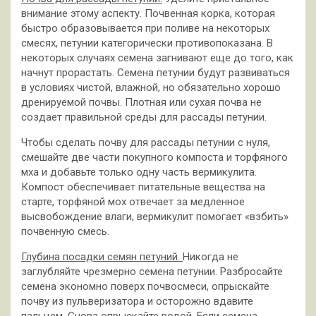
внимание этому аспекту. Почвенная корка, которая
быстро образовывается при поливе на некоторых
смесях, петунии категорически противопоказана. В
некоторых случаях семена загнивают еще до того, как
начнут прорастать. Семена петунии будут развиваться
в условиях чистой, влажной, но обязательно хорошо
дренируемой почвы. Плотная или сухая почва не
создает правильной среды для рассады петунии.
Чтобы сделать почву для рассады петунии с нуля,
смешайте две части покупного компоста и торфяного
мха и добавьте только одну часть вермикулита.
Компост обеспечивает питательные вещества на
старте, торфяной мох отвечает за медленное
высвобождение влаги, вермикулит помогает «взбить»
почвенную смесь.
Глубина посадки семян петуний.
Никогда не
заглубляйте чрезмерно семена петунии. Разбросайте
семена экономно поверх почвосмеси, опрыскайте
почву из пульверизатора и осторожно вдавите
пальцем. Снова опрыскайте водой. Если семена