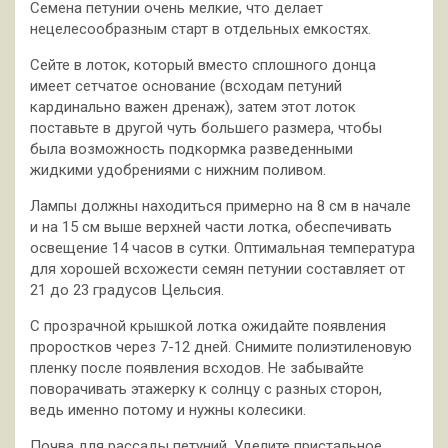
Семена петунии очень мелкие, что делает
нецелесообразным старт в отдельных емкостях.
Сейте в лоток, который вместо сплошного донца
имеет сетчатое основание (всходам петуний
кардинально важен дренаж), затем этот лоток
поставьте в другой чуть большего размера, чтобы
была возможность подкормка разведенными
жидкими удобрениями с нижним поливом.
Лампы должны находиться примерно на 8 см в начале
и на 15 см выше верхней части лотка, обеспечивать
освещение 14 часов в сутки. Оптимальная температура
для хорошей всхожести семян петунии составляет от
21 до 23 градусов Цельсия.
С прозрачной крышкой лотка ожидайте появления
проростков через 7-12 дней. Снимите полиэтиленовую
пленку после появления всходов. Не забывайте
поворачивать этажерку к солнцу с разных сторон,
ведь именно потому и нужны колесики.
Почва для рассады петуний.
Уделите пристальное