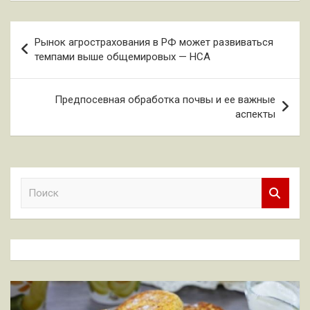
Навигация
Рынок агрострахования в РФ может развиваться
по
темпами выше общемировых — НСА
записям
Предпосевная обработка почвы и ее важные
аспекты
П
о
и
с
к