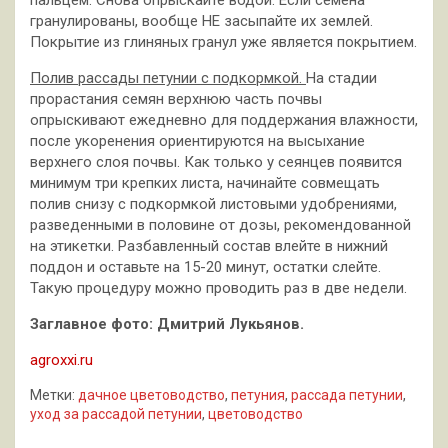
гранулированы, вообще НЕ засыпайте их землей.
Покрытие из глиняных гранул уже является покрытием.
Полив рассады петунии с подкормкой.
На стадии
прорастания семян верхнюю часть почвы
опрыскивают ежедневно для поддержания влажности,
после укоренения ориентируются на высыхание
верхнего слоя почвы. Как только у сеянцев появится
минимум три крепких листа, начинайте совмещать
полив снизу с подкормкой листовыми удобрениями,
разведенными в половине от дозы, рекомендованной
на этикетки. Разбавленный состав влейте в нижний
поддон и оставьте на 15-20 минут, остатки слейте.
Такую процедуру можно проводить раз в две недели.
Заглавное фото: Дмитрий Лукьянов.
agroxxi.ru
Метки:
дачное цветоводство
,
петуния
,
рассада петунии
,
уход за рассадой петунии
,
цветоводство