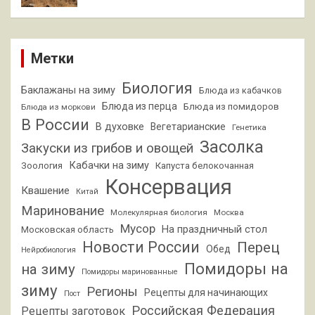
Метки
Биология
Баклажаны на зиму
Блюда из кабачков
Блюда из перца
Блюда из помидоров
Блюда из моркови
В России
В духовке
Вегетарианские
Генетика
Засолка
Закуски из грибов и овощей
Кабачки на зиму
Зоология
Капуста белокочанная
Консервация
Квашение
Китай
Маринование
Молекулярная биология
Москва
Мусор
На праздничный стол
Московская область
Новости России
Перец
Обед
Нейробиология
Помидоры на
на зиму
Помидоры маринованные
зиму
Регионы
Рецепты для начинающих
Пост
Российская Федерация
Рецепты заготовок