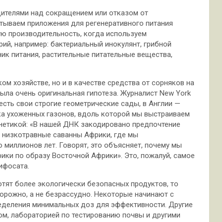
ителями над сокращением или отказом от
атываем приложения для регенеративного питания
ую производительность, когда используем
рий, например: бактериальный инокулянт, грибной
ик питания, растительные питательные вещества,
ом хозяйстве, но и в качестве средства от сорняков на
была очень оригинальная гипотеза. Журналист New York
есть свои строгие геометрические сады, в Англии —
ка ухоженных газонов, вдоль которой мы выстраиваем
енетикой: «В нашей ДНК закодировано предпочтение
 низкотравные саванны Африки, где мы
миллионов лет. Говорят, это объясняет, почему мы
ики по образу Восточной Африки». Это, пожалуй, самое
ифосата.
отят более экологически безопасных продуктов, то
орожно, а не безрассудно. Некоторые начинают с
еделения минимальных доз для эффективности. Другие
ом, лабораторией по тестированию почвы и другими