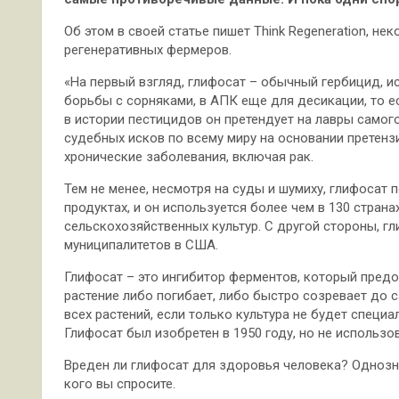
Об этом в своей статье пишет Think Regeneration, 
регенеративных фермеров.
«На первый взгляд, глифосат – обычный гербицид, 
борьбы с сорняками, в АПК еще для десикации, то е
в истории пестицидов он претендует на лавры самог
судебных исков по всему миру на основании претенз
хронические заболевания, включая рак.
Тем не менее, несмотря на суды и шумиху, глифосат
продуктах, и он используется более чем в 130 стран
сельскохозяйственных культур. С другой стороны, гл
муниципалитетов в США.
Глифосат – это ингибитор ферментов, который пред
растение либо погибает, либо быстро созревает до с
всех растений, если только культура не будет специ
Глифосат был изобретен в 1950 году, но не использо
Вреден ли глифосат для здоровья человека? Однознач
кого вы спросите.