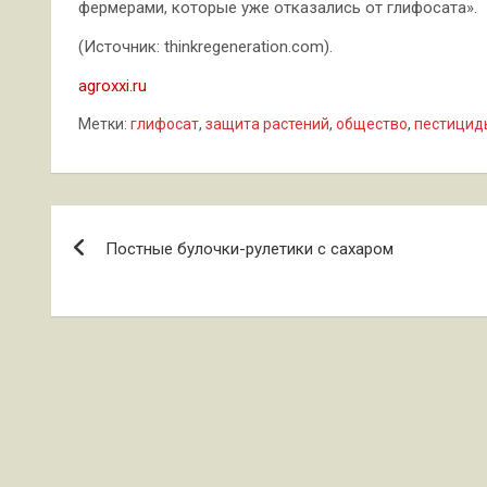
фермерами, которые уже отказались от глифосата».
(Источник: thinkregeneration.com).
agroxxi.ru
Метки:
глифосат
,
защита растений
,
общество
,
пестицид
Навигация
Постные булочки-рулетики с сахаром
по
записям