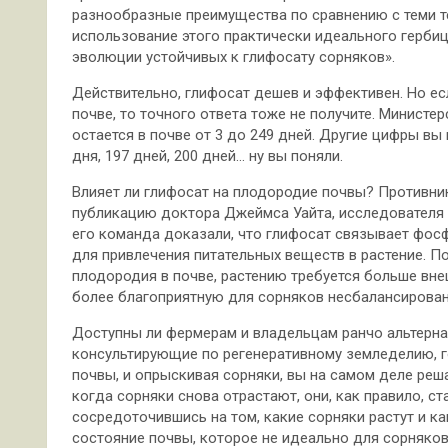
разнообразные преимущества по сравнению с теми т
использование этого практически идеального гербиц
эволюции устойчивых к глифосату сорняков».
Действительно, глифосат дешев и эффективен. Но есл
почве, то точного ответа тоже не получите. Минист
остается в почве от 3 до 249 дней. Другие цифры вы 
дня, 197 дней, 200 дней… ну вы поняли.
Влияет ли глифосат на плодородие почвы? Противни
публикацию доктора Джеймса Уайта, исследователя из
его команда доказали, что глифосат связывает фос
для привлечения питательных веществ в растение. П
плодородия в почве, растению требуется больше вне
более благоприятную для сорняков несбалансирован
Доступны ли фермерам и владельцам ранчо альтерна
консультирующие по регенеративному земледелию, г
почвы, и опрыскивая сорняки, вы на самом деле реша
когда сорняки снова отрастают, они, как правило, ст
сосредоточившись на том, какие сорняки растут и к
состояние почвы, которое не идеально для сорняков