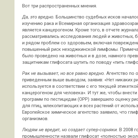
Вот три распространенных мнения.
Да, это вредно.
Большинство судебных исков началос
изучению рака и Всемирная организация здравоохране
является канцерогеном. Кроме того, в отчете журнала 
рассматривались исследования людей и животных, 
и рядом проблем со здоровьем, включая повреждени
повышенный риск неходжкинской лимфомы. Примеча
было проведено на животных и в дозе, намного пр
защитникам глифосата шутить по поводу «пить глифос
Рак не вызывает, но все равно вредно.
Агентство по 
приведенным выше выводом, заявив: «Нет никаких р
используется в соответствии с его текущей этикетко
канцерогеном для человека». И тут же, чтобы внест
программ по пестицидам (OPP) завершило оценку ри
для птиц, млекопитающих и всех растений от использ
Европейское химическое агентство заявило, что глиф
организмов.
Людям не вредит, но создает супер-сорняки.
В 2008 г
промышленности назвали глифосат «полностью экол