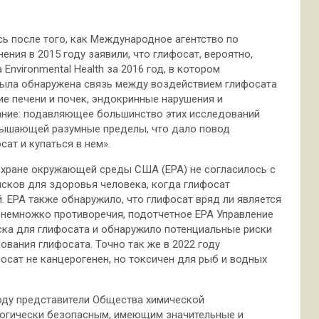
ь после того, как Международное агентство по
ния в 2015 году заявили, что глифосат, вероятно,
Environmental Health за 2016 год, в котором
была обнаружена связь между воздействием глифосата
е печени и почек, эндокринные нарушения и
ние: подавляющее большинство этих исследований
евышающей разумные пределы, что дало повод
ат и купаться в нем».
охране окружающей среды США (EPA) не согласилось с
исков для здоровья человека, когда глифосат
й. EPA также обнаружило, что глифосат вряд ли является
и немножко противоречия, подотчетное ЕРА Управление
ска для глифосата и обнаружило потенциальные риски
ования глифосата. Точно так же в 2022 году
осат не канцерогенен, но токсичен для рыб и водных
оду представители Общества химической
огически безопасным, имеющим значительные и