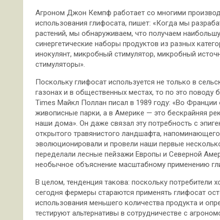
Агроном Джон Кемпф работает со многими производ
использования глифосата, пишет: «Когда мы разраб
растений, мы обнаруживаем, что получаем наибольш
синергетические наборы продуктов из разных катего
инокулянт, микробный стимулятор, микробный источн
стимуляторы».
Поскольку глифосат используется не только в сельск
газонах и в общественных местах, то по это поводу 
Times Майкл Поллан писал в 1989 году: «Во Франции 
живописные парки, а в Америке — это бескрайняя ре
наши дома». Он даже связал эту потребность с эпиг
открытого травянистого ландшафта, напоминающего
эволюционировали и провели наши первые несколько 
переделали лесные пейзажи Европы и Северной Амер
необычное объяснение масштабному применению гл
В целом, тенденция такова: поскольку потребители х
сегодня фермеры стараются применять глифосат ост
использования меньшего количества продукта и опр
тестируют альтернативы в сотрудничестве с агроном