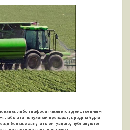
зованы: либо глифосат является действенным
м, либо это ненужный препарат, вредный для
 еще больше запутать
ситуацию, публикуются
рят, другие ищут альтернативы