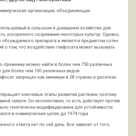
некоммерческая организация, объединяющая
используемый в сельском и домашнем хозяйстве для
сть ускоренного созревания некоторых культур. Однако,
о обсуждаемого препарата и является предметом сотен
ий о том, что воздействие глифосата может вызывать
 по-прежнему можно найти в более чем 750 различных
ах для более чем 100 различных видов
ифосат запрещен как минимум в 28 странах и десятках
отвращает ключевые этапы развития растения, поэтому
амой смерти. Он неселективен, то есть действует против
ально генетически модифицирована для устойчивости.
вался в коммерческих целях до 1974 года.
ного ответа нет по сей день. Все зависит от того,