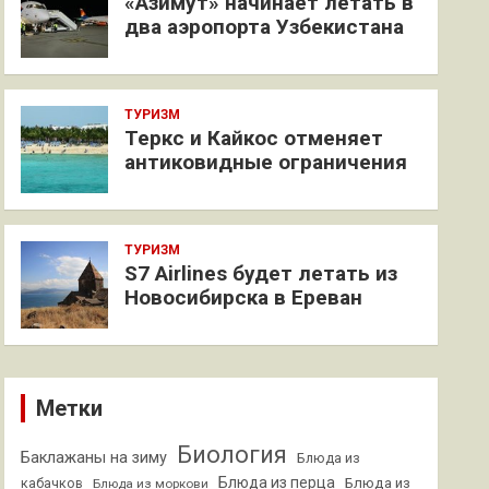
«Азимут» начинает летать в
два аэропорта Узбекистана
ТУРИЗМ
Теркс и Кайкос отменяет
антиковидные ограничения
ТУРИЗМ
S7 Airlines будет летать из
Новосибирска в Ереван
Метки
Биология
Баклажаны на зиму
Блюда из
Блюда из перца
кабачков
Блюда из
Блюда из моркови