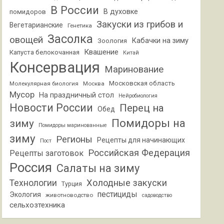
В России
В духовке
помидоров
Закуски из грибов и
Вегетарианские
Генетика
Засолка
овощей
Кабачки на зиму
Зоология
Квашение
Капуста белокочанная
Китай
Консервация
Маринование
Московская область
Молекулярная биология
Москва
Мусор
На праздничный стол
Нейробиология
Новости России
Перец на
Обед
Помидоры на
зиму
Помидоры маринованные
зиму
Регионы
Рецепты для начинающих
Пост
Российская Федерация
Рецепты заготовок
Россия
Салаты на зиму
Холодные закуски
Технологии
Турция
пестициды
Экология
животноводство
садоводство
сельхозтехника