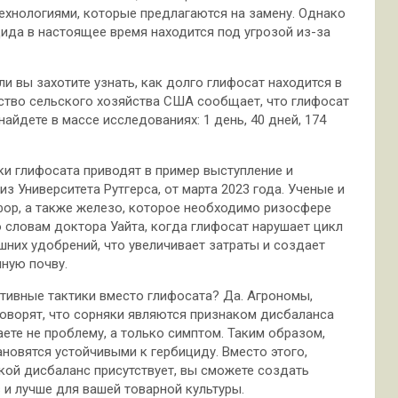
ехнологиями, которые предлагаются на замену. Однако
ида в настоящее время находится под угрозой из-за
и вы захотите узнать, как долго глифосат находится в
ерство сельского хозяйства США сообщает, что глифосат
найдете в массе исследованиях: 1 день, 40 дней, 174
ки глифосата приводят в пример выступление и
 Университета Рутгерса, от марта 2023 года. Ученые и
фор, а также железо, которое необходимо ризосфере
о словам доктора Уайта, когда глифосат нарушает цикл
шних удобрений, что увеличивает затраты и создает
ную почву.
тивные тактики вместо глифосата? Да. Агрономы,
оворят, что сорняки являются признаком дисбаланса
ете не проблему, а только симптом. Таким образом,
ановятся устойчивыми к гербициду. Вместо этого,
акой дисбаланс присутствует, вы сможете создать
 и лучше для вашей товарной культуры.