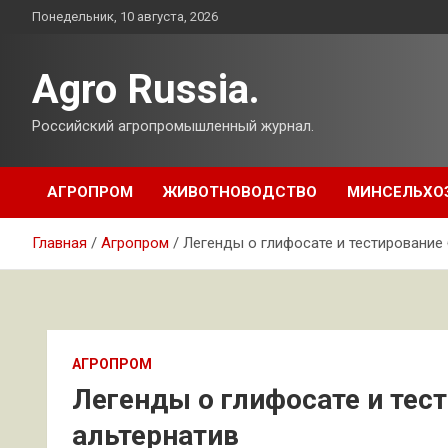
Перейти
Понедельник, 10 августа, 2026
к
содержимому
Agro Russia.
Российский агропромышленный журнал.
АГРОПРОМ
ЖИВОТНОВОДСТВО
МИНСЕЛЬХО
Главная
Агропром
Легенды о глифосате и тестирование
АГРОПРОМ
Легенды о глифосате и тес
альтернатив