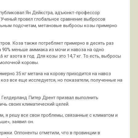
опубликовал Ян Дейкстра, адъюнкт-профессор
. Ученый провел глобальное сравнение выбросов
ельным подсчетам, метановые выбросы козы примерно
итров. Коза также потребляет примерно в десять раз
а 90% меньше аммиака из мочи и навоза на одно
кг азота в год. Для козы это 14,7 кг. То есть, выбросы
 молочной коровы.
имерно 35 кг метана на корову приходится на навоз
 коз все еще исследуется, но показатели, полученные на
и Гелдерланд Питер Дрент призвал выполнить
чь своих климатический целей.
и, я решу все свои проблемы, связанные с климатом и
ше», заявил он.
жки. Оппоненты отметили, что в провинции в