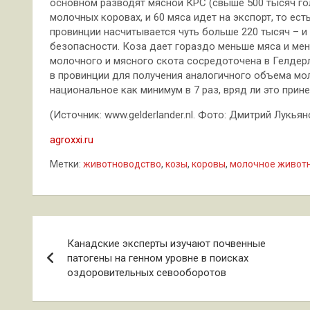
основном разводят мясной КРС (свыше 500 тысяч гол
молочных коровах, и 60 мяса идет на экспорт, то ес
провинции насчитывается чуть больше 220 тысяч – 
безопасности. Коза дает гораздо меньше мяса и мен
молочного и мясного скота сосредоточена в Гелдер
в провинции для получения аналогичного объема мол
национальное как минимум в 7 раз, вряд ли это прин
(Источник: www.gelderlander.nl. Фото: Дмитрий Лукьян
agroxxi.ru
Метки:
животноводство
,
козы
,
коровы
,
молочное живот
Навигация
Канадские эксперты изучают почвенные
по
патогены на генном уровне в поисках
оздоровительных севооборотов
записям