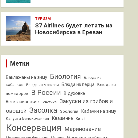
ТУРИЗМ
S7 Airlines будет летать из
Новосибирска в Ереван
Метки
Биология
Баклажаны на зиму
Блюда из
Блюда из перца
кабачков
Блюда из
Блюда из моркови
В России
В духовке
помидоров
Закуски из грибов и
Вегетарианские
Генетика
Засолка
овощей
Кабачки на зиму
Зоология
Квашение
Капуста белокочанная
Китай
Консервация
Маринование
Московская область
Молекулярная биология
Москва