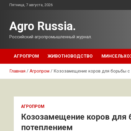
Перейти
Пятница, 7 августа, 2026
к
содержимому
Agro Russia.
Российский агропромышленный журнал.
АГРОПРОМ
ЖИВОТНОВОДСТВО
МИНСЕЛЬХО
Главная
Агропром
Козозамещение коров для борьбы с
АГРОПРОМ
Козозамещение коров для 
потеплением