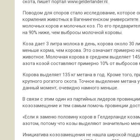
скота, пишет портал www.gelderlander.nl.
Поводом для споров стало исследование, которое 
кормления животных в Вагенингенском университете
молочных коров и молочных коз. По его предварит
на 90% ниже, чем выбросы молочной коровы.
Коза дает 3 литра молока в день, корова около 30 л
меньше корма, чем корова. Это означает примерно н
животное. Молочная корова в среднем выделяет 145,6 
азота козой составляют примерно 10% от выбросов
Корова выделяет 135 кг метана в год. Кроме того, пр
крупного рогатого скота. Точное выделение метана у
данный момент, очевидно намного меньше.
В связи с этим один из партийных лидеров провинци
козозамещение и тем самым помочь провинции дости
«Если я заменю половину коров в Гелдерланде козам
азотом, потому что козы выделяют значительно мень
Инициатива козозамещения не нашла широкой поддер