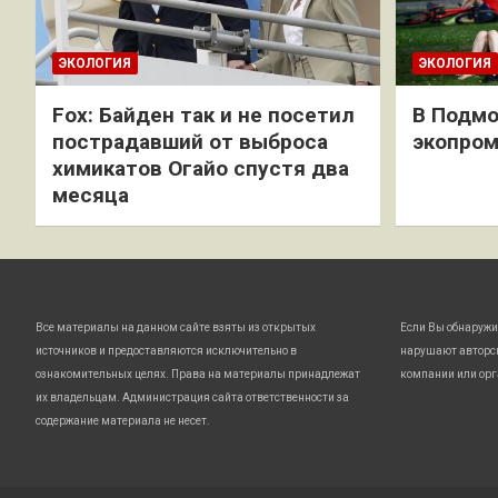
ЭКОЛОГИЯ
ЭКОЛОГИЯ
Fox: Байден так и не посетил
В Подмо
пострадавший от выброса
экопро
химикатов Огайо спустя два
месяца
Все материалы на данном сайте взяты из открытых
Если Вы обнаружи
источников и предоставляются исключительно в
нарушают авторс
ознакомительных целях. Права на материалы принадлежат
компании или орг
их владельцам. Администрация сайта ответственности за
содержание материала не несет.