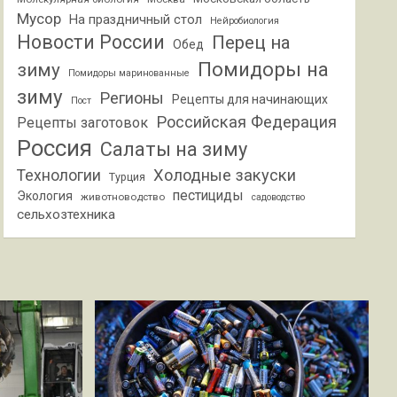
Мусор
На праздничный стол
Нейробиология
Новости России
Перец на
Обед
Помидоры на
зиму
Помидоры маринованные
зиму
Регионы
Рецепты для начинающих
Пост
Российская Федерация
Рецепты заготовок
Россия
Салаты на зиму
Холодные закуски
Технологии
Турция
пестициды
Экология
животноводство
садоводство
сельхозтехника