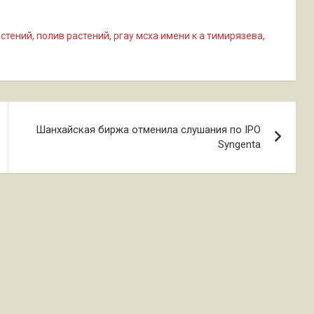
астений
,
полив растений
,
ргау мсха имени к а тимирязева
,
Шанхайская биржа отменила слушания по IPO
Syngenta