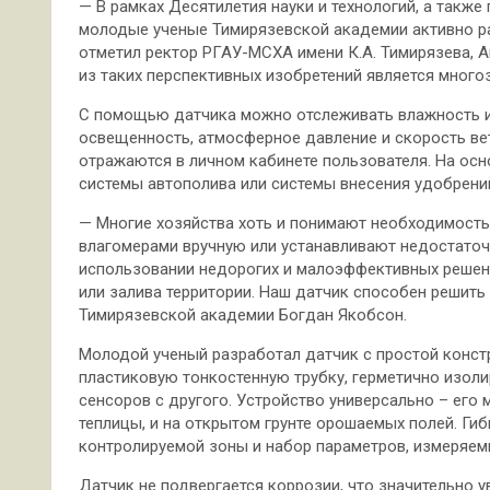
— В рамках Десятилетия науки и технологий, а также
молодые ученые Тимирязевской академии активно ра
отметил ректор РГАУ-МСХА имени К.А. Тимирязева, 
из таких перспективных изобретений является много
С помощью датчика можно отслеживать влажность и 
освещенность, атмосферное давление и скорость ве
отражаются в личном кабинете пользователя. На осн
системы автополива или системы внесения удобрени
— Многие хозяйства хоть и понимают необходимость 
влагомерами вручную или устанавливают недостаточн
использовании недорогих и малоэффективных решени
или залива территории. Наш датчик способен решить 
Тимирязевской академии Богдан Якобсон.
Молодой ученый разработал датчик с простой конст
пластиковую тонкостенную трубку, герметично изол
сенсоров с другого. Устройство универсально – его 
теплицы, и на открытом грунте орошаемых полей. Ги
контролируемой зоны и набор параметров, измеряемы
Датчик не подвергается коррозии, что значительно у