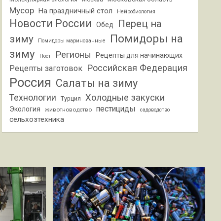
Мусор
На праздничный стол
Нейробиология
Новости России
Перец на
Обед
Помидоры на
зиму
Помидоры маринованные
зиму
Регионы
Рецепты для начинающих
Пост
Российская Федерация
Рецепты заготовок
Россия
Салаты на зиму
Холодные закуски
Технологии
Турция
пестициды
Экология
животноводство
садоводство
сельхозтехника