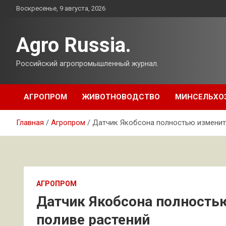
Перейти
Воскресенье, 9 августа, 2026
к
содержимому
Agro Russia.
Российский агропромышленный журнал.
АГРОПРОМ
ЖИВОТНОВОДСТВО
МИНСЕЛЬХО
Главная
Агропром
Датчик Якобсона полностью изменит 
АГРОПРОМ
Датчик Якобсона полность
поливе растений