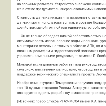
на сложных рельефах. Устройство снабжено солнечно
же в схеме предусмотрен энергонезависимый накопи
Стоимость датчика низкая, что позволяет ставить на
датчики могут использоваться как в составе большой
хозяйствах малой группой или единичным устройство
— Он не только обладает низкой себестоимостью, н
оптимизировать использование воды и повысить уро
мониторинга земель, не только в области АПК, но и 
сложным рельефом и гидрогеологией позволяет пред
управлять земельными ресурсами, — отметил Б. Якоб
Молодой исследователь работает под руководством
сельскохозяйственных мелиораций, лесоводства и з
поддержке технического специалиста проекта Серге
Изобретение студента Тимирязевки получило поддер
топ-10 лучших стартапов России. Автор уже запатент
планирует внедрить разработку в массовое производ
(Источник: пресс-служба РГАУ-МСХА имени К.А.Тими