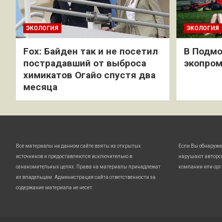
ЭКОЛОГИЯ
ЭКОЛОГИЯ
Fox: Байден так и не посетил
В Подмо
пострадавший от выброса
экопро
химикатов Огайо спустя два
месяца
Все материалы на данном сайте взяты из открытых
Если Вы обнаружи
источников и предоставляются исключительно в
нарушают авторс
ознакомительных целях. Права на материалы принадлежат
компании или орг
их владельцам. Администрация сайта ответственности за
содержание материала не несет.