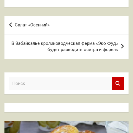
Навигация
Салат «Осенний»
по
записям
В Забайкалье кролиководческая ферма «Эко Фуд»
будет разводить осетра и форель
П
о
и
с
к