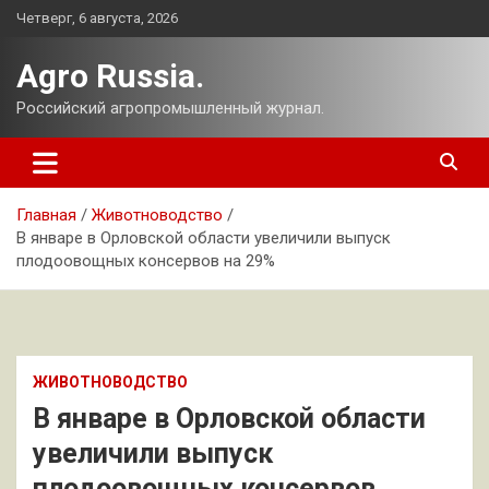
Перейти
Четверг, 6 августа, 2026
к
содержимому
Agro Russia.
Российский агропромышленный журнал.
Главная
Животноводство
В январе в Орловской области увеличили выпуск
плодоовощных консервов на 29%
ЖИВОТНОВОДСТВО
В январе в Орловской области
увеличили выпуск
плодоовощных консервов