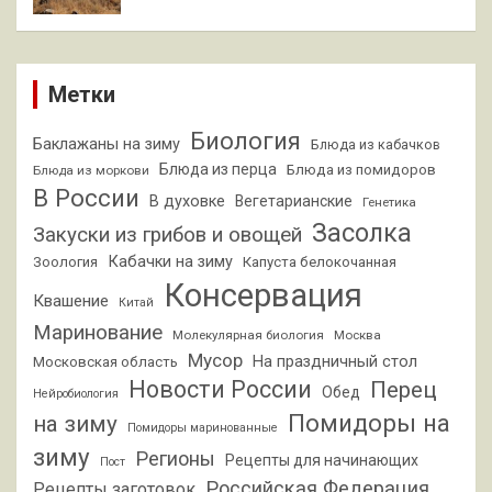
Метки
Биология
Баклажаны на зиму
Блюда из кабачков
Блюда из перца
Блюда из помидоров
Блюда из моркови
В России
В духовке
Вегетарианские
Генетика
Засолка
Закуски из грибов и овощей
Кабачки на зиму
Зоология
Капуста белокочанная
Консервация
Квашение
Китай
Маринование
Молекулярная биология
Москва
Мусор
На праздничный стол
Московская область
Новости России
Перец
Обед
Нейробиология
Помидоры на
на зиму
Помидоры маринованные
зиму
Регионы
Рецепты для начинающих
Пост
Российская Федерация
Рецепты заготовок