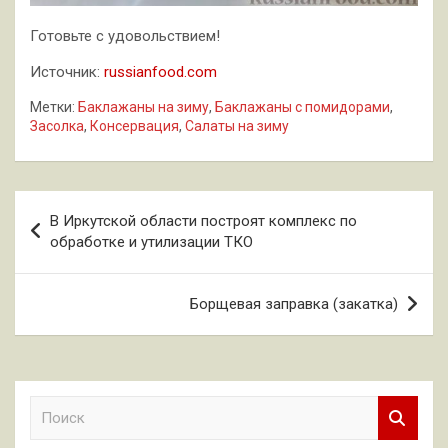
Готовьте с удовольствием!
Источник:
russianfood.com
Метки:
Баклажаны на зиму
,
Баклажаны с помидорами
,
Засолка
,
Консервация
,
Салаты на зиму
Навигация
В Иркутской области построят комплекс по
по
обработке и утилизации ТКО
записям
Борщевая заправка (закатка)
П
о