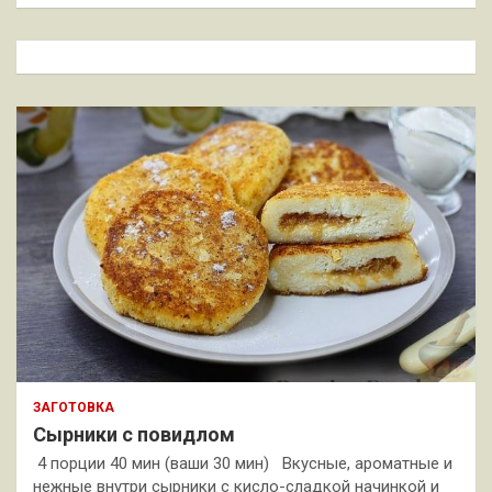
и
с
к
ЗАГОТОВКА
Сырники с повидлом
4 порции 40 мин (ваши 30 мин) Вкусные, ароматные и
нежные внутри сырники с кисло-сладкой начинкой и