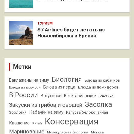
ТУРИЗМ
S7 Airlines будет летать из
Новосибирска в Ереван
Метки
Биология
Баклажаны на зиму
Блюда из кабачков
Блюда из перца
Блюда из помидоров
Блюда из моркови
В России
В духовке
Вегетарианские
Генетика
Засолка
Закуски из грибов и овощей
Кабачки на зиму
Зоология
Капуста белокочанная
Консервация
Квашение
Китай
Маринование
Молекулярная биология
Москва