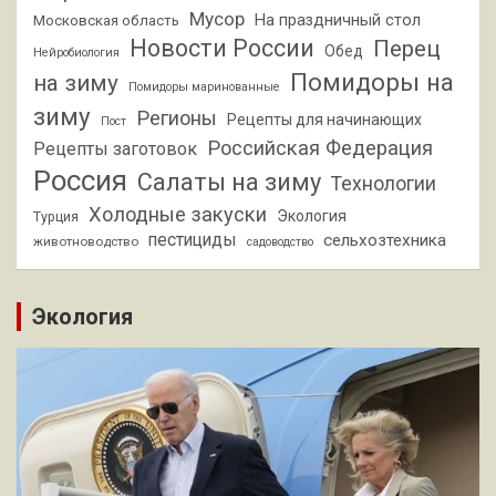
Мусор
На праздничный стол
Московская область
Новости России
Перец
Обед
Нейробиология
Помидоры на
на зиму
Помидоры маринованные
зиму
Регионы
Рецепты для начинающих
Пост
Российская Федерация
Рецепты заготовок
Россия
Салаты на зиму
Технологии
Холодные закуски
Экология
Турция
пестициды
сельхозтехника
животноводство
садоводство
Экология