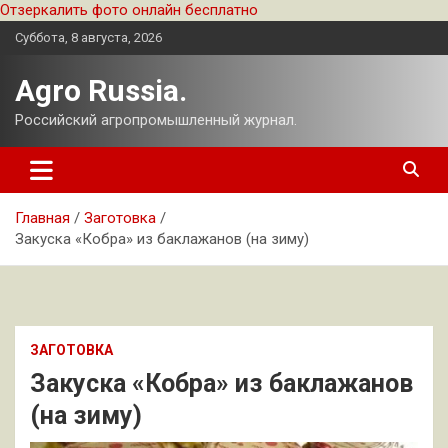
Отзеркалить фото онлайн бесплатно
Перейти
Суббота, 8 августа, 2026
к
содержимому
Agro Russia.
Российский агропромышленный журнал.
Главная
Заготовка
Закуска «Кобра» из баклажанов (на зиму)
ЗАГОТОВКА
Закуска «Кобра» из баклажанов
(на зиму)