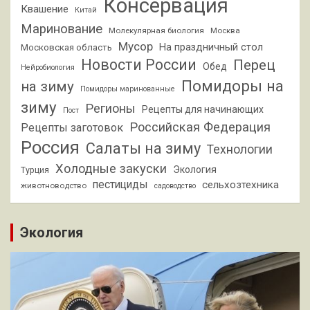
Консервация
Квашение
Китай
Маринование
Молекулярная биология
Москва
Мусор
На праздничный стол
Московская область
Новости России
Перец
Обед
Нейробиология
Помидоры на
на зиму
Помидоры маринованные
зиму
Регионы
Рецепты для начинающих
Пост
Российская Федерация
Рецепты заготовок
Россия
Салаты на зиму
Технологии
Холодные закуски
Экология
Турция
пестициды
сельхозтехника
животноводство
садоводство
Экология