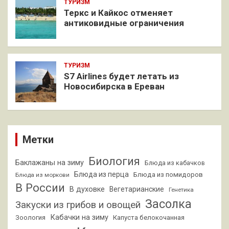
ТУРИЗМ
Теркс и Кайкос отменяет
антиковидные ограничения
ТУРИЗМ
S7 Airlines будет летать из
Новосибирска в Ереван
Метки
Биология
Баклажаны на зиму
Блюда из кабачков
Блюда из перца
Блюда из помидоров
Блюда из моркови
В России
В духовке
Вегетарианские
Генетика
Засолка
Закуски из грибов и овощей
Кабачки на зиму
Зоология
Капуста белокочанная