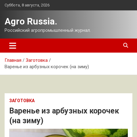
Перейти
Суббота, 8 августа, 2026
к
содержимому
Agro Russia.
Российский агропромышленный журнал.
Главная
Заготовка
Варенье из арбузных корочек (на зиму)
ЗАГОТОВКА
Варенье из арбузных корочек
(на зиму)