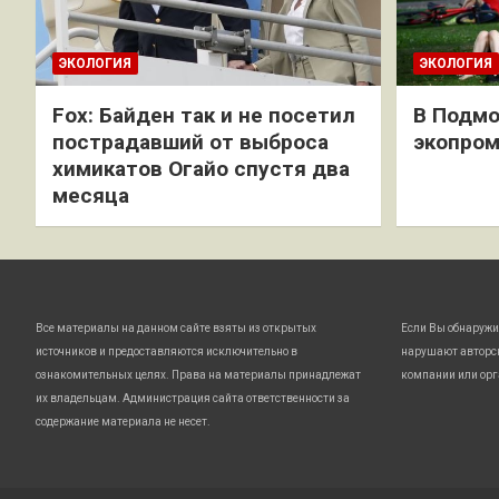
ЭКОЛОГИЯ
ЭКОЛОГИЯ
Fox: Байден так и не посетил
В Подмо
пострадавший от выброса
экопро
химикатов Огайо спустя два
месяца
Все материалы на данном сайте взяты из открытых
Если Вы обнаружи
источников и предоставляются исключительно в
нарушают авторс
ознакомительных целях. Права на материалы принадлежат
компании или орг
их владельцам. Администрация сайта ответственности за
содержание материала не несет.