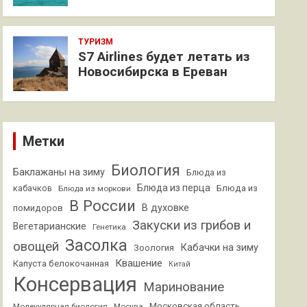
ТУРИЗМ
S7 Airlines будет летать из
Новосибирска в Ереван
Метки
Биология
Баклажаны на зиму
Блюда из
Блюда из перца
кабачков
Блюда из
Блюда из моркови
В России
В духовке
помидоров
Закуски из грибов и
Вегетарианские
Генетика
Засолка
овощей
Кабачки на зиму
Зоология
Квашение
Капуста белокочанная
Китай
Консервация
Маринование
Московская область
Молекулярная биология
Москва