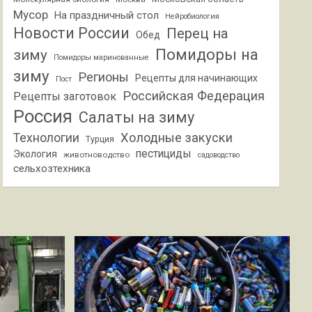
Мусор
На праздничный стол
Нейробиология
Новости России
Перец на
Обед
Помидоры на
зиму
Помидоры маринованные
зиму
Регионы
Рецепты для начинающих
Пост
Российская Федерация
Рецепты заготовок
Россия
Салаты на зиму
Холодные закуски
Технологии
Турция
пестициды
Экология
животноводство
садоводство
сельхозтехника