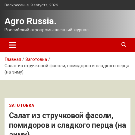
Перейти
Воскресенье, 9 августа, 2026
к
содержимому
Agro Russia.
Российский агропромышленный журнал.
Главная
Заготовка
Салат из стручковой фасоли, помидоров и сладкого перца
(на зиму)
ЗАГОТОВКА
Салат из стручковой фасоли,
помидоров и сладкого перца (на
зиму)