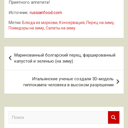
Приятного аппетита!
Источник:
russianfood.com
Метки:
Блюда из моркови
,
Консервация
,
Перец на зиму
,
Помидоры на зиму
,
Салаты на зиму
Навигация
Маринованный болгарский перец, фаршированный
по
капустой и зеленью (на зиму)
записям
Итальянские ученые создали 3D-модель
гиппокампа человека в высоком разрешении
П
о
и