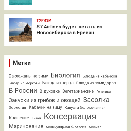
ТУРИЗМ
S7 Airlines будет летать из
Новосибирска в Ереван
Метки
Биология
Баклажаны на зиму
Блюда из кабачков
Блюда из перца
Блюда из помидоров
Блюда из моркови
В России
В духовке
Вегетарианские
Генетика
Засолка
Закуски из грибов и овощей
Кабачки на зиму
Зоология
Капуста белокочанная
Консервация
Квашение
Китай
Маринование
Молекулярная биология
Москва