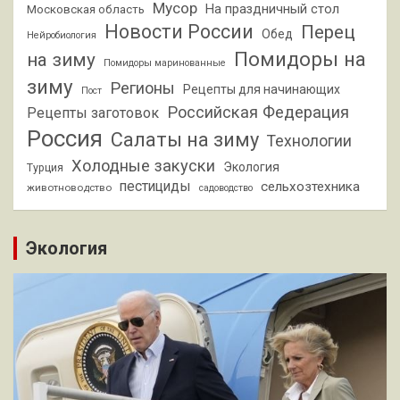
Мусор
На праздничный стол
Московская область
Новости России
Перец
Обед
Нейробиология
Помидоры на
на зиму
Помидоры маринованные
зиму
Регионы
Рецепты для начинающих
Пост
Российская Федерация
Рецепты заготовок
Россия
Салаты на зиму
Технологии
Холодные закуски
Экология
Турция
пестициды
сельхозтехника
животноводство
садоводство
Экология