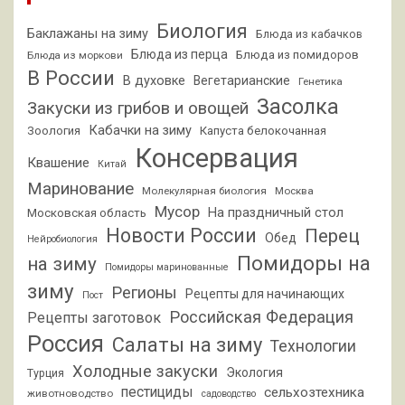
Биология
Баклажаны на зиму
Блюда из кабачков
Блюда из перца
Блюда из помидоров
Блюда из моркови
В России
В духовке
Вегетарианские
Генетика
Засолка
Закуски из грибов и овощей
Кабачки на зиму
Зоология
Капуста белокочанная
Консервация
Квашение
Китай
Маринование
Молекулярная биология
Москва
Мусор
На праздничный стол
Московская область
Новости России
Перец
Обед
Нейробиология
Помидоры на
на зиму
Помидоры маринованные
зиму
Регионы
Рецепты для начинающих
Пост
Российская Федерация
Рецепты заготовок
Россия
Салаты на зиму
Технологии
Холодные закуски
Экология
Турция
пестициды
сельхозтехника
животноводство
садоводство