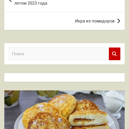
по
летом 2023 года
записям
Икра из помидоров
П
о
и
с
к