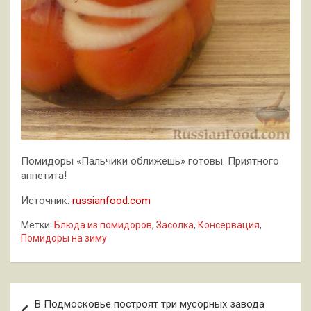
Помидоры «Пальчики оближешь» готовы. Приятного
аппетита!
Источник:
russianfood.com
Метки:
Блюда из помидоров
,
Засолка
,
Консервация
,
Помидоры на зиму
Навигация
В Подмосковье построят три мусорных завода