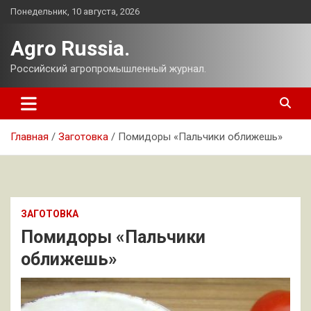
Перейти
Понедельник, 10 августа, 2026
к
содержимому
Agro Russia.
Российский агропромышленный журнал.
Главная
Заготовка
Помидоры «Пальчики оближешь»
ЗАГОТОВКА
Помидоры «Пальчики
оближешь»