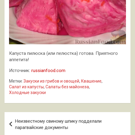
Капуста пилюска (или пелюстка) готова. Приятного
аппетита!
Источник:
russianfood.com
Метки:
Закуски из грибов и овощей
,
Квашение
,
Салат из капусты
,
Салаты без майонеза
,
Холодные закуски
Навигация
Неизвестному свиному шпику подделали
по
парагвайские документы