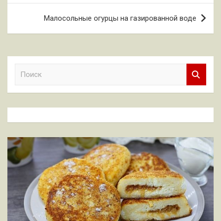
записям
Малосольные огурцы на газированной воде
П
о
и
с
к