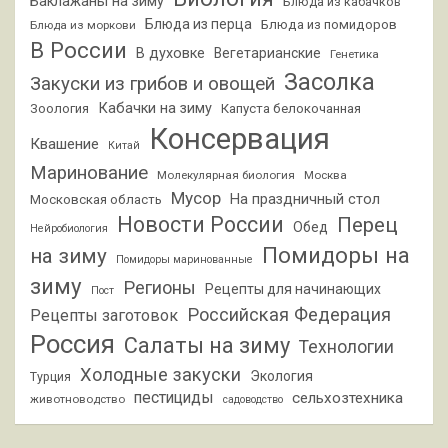
Баклажаны на зиму
Блюда из кабачков
Блюда из перца
Блюда из помидоров
Блюда из моркови
В России
В духовке
Вегетарианские
Генетика
Засолка
Закуски из грибов и овощей
Кабачки на зиму
Зоология
Капуста белокочанная
Консервация
Квашение
Китай
Маринование
Молекулярная биология
Москва
Мусор
На праздничный стол
Московская область
Новости России
Перец
Обед
Нейробиология
Помидоры на
на зиму
Помидоры маринованные
зиму
Регионы
Рецепты для начинающих
Пост
Российская Федерация
Рецепты заготовок
Россия
Салаты на зиму
Технологии
Холодные закуски
Экология
Турция
пестициды
сельхозтехника
животноводство
садоводство