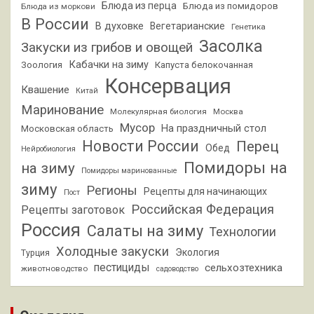
Блюда из перца
Блюда из помидоров
Блюда из моркови
В России
В духовке
Вегетарианские
Генетика
Засолка
Закуски из грибов и овощей
Кабачки на зиму
Зоология
Капуста белокочанная
Консервация
Квашение
Китай
Маринование
Молекулярная биология
Москва
Мусор
На праздничный стол
Московская область
Новости России
Перец
Обед
Нейробиология
Помидоры на
на зиму
Помидоры маринованные
зиму
Регионы
Рецепты для начинающих
Пост
Российская Федерация
Рецепты заготовок
Россия
Салаты на зиму
Технологии
Холодные закуски
Экология
Турция
пестициды
сельхозтехника
животноводство
садоводство