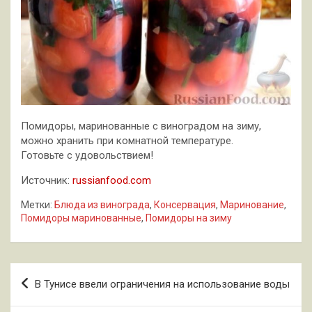
Помидоры, маринованные с виноградом на зиму,
можно хранить при комнатной температуре.
Готовьте с удовольствием!
Источник:
russianfood.com
Метки:
Блюда из винограда
,
Консервация
,
Маринование
,
Помидоры маринованные
,
Помидоры на зиму
Навигация
В Тунисе ввели ограничения на использование воды
по