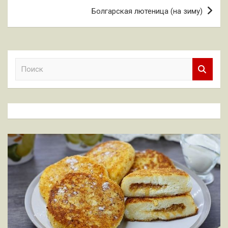
записям
Болгарская лютеница (на зиму)
П
о
и
с
к