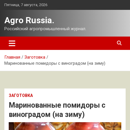
Перейти
Пятница, 7 августа, 2026
к
содержимому
Agro Russia.
Российский агропромышленный журнал.
Главная
Заготовка
Маринованные помидоры с виноградом (на зиму)
ЗАГОТОВКА
Маринованные помидоры с
виноградом (на зиму)