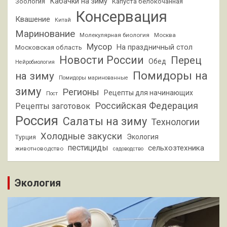
Кабачки на зиму
Зоология
Капуста белокочанная
Консервация
Квашение
Китай
Маринование
Молекулярная биология
Москва
Мусор
На праздничный стол
Московская область
Новости России
Перец
Обед
Нейробиология
Помидоры на
на зиму
Помидоры маринованные
зиму
Регионы
Рецепты для начинающих
Пост
Российская Федерация
Рецепты заготовок
Россия
Салаты на зиму
Технологии
Холодные закуски
Экология
Турция
пестициды
сельхозтехника
животноводство
садоводство
Экология