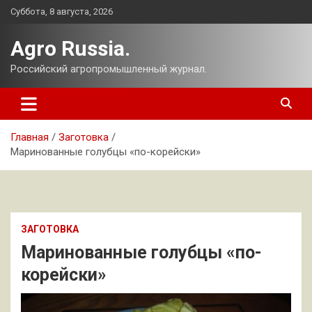
Перейти
Суббота, 8 августа, 2026
к
содержимому
Agro Russia.
Российский агропромышленный журнал.
Главная
Заготовка
Маринованные голубцы «по-корейски»
ЗАГОТОВКА
Маринованные голубцы «по-
корейски»