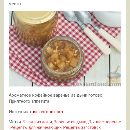
место.
Ароматное кофейное варенье из дыни готово.
Приятного аппетита!
Источник:
russianfood.com
Метки:
Блюда из дыни
,
Варенье из дыни
,
Дынное варенье
,
Рецепты для начинающих
,
Рецепты заготовок