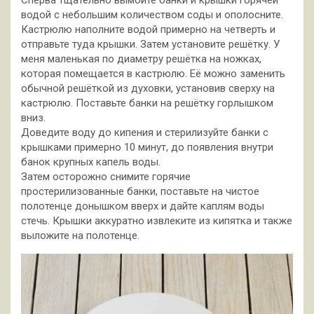
Сперва тщательно вымойте банки и крышки горячей
водой с небольшим количеством соды и ополосните.
Кастрюлю наполните водой примерно на четверть и
отправьте туда крышки. Затем установите решётку. У
меня маленькая по диаметру решётка на ножках,
которая помещается в кастрюлю. Её можно заменить
обычной решёткой из духовки, установив сверху на
кастрюлю. Поставьте банки на решётку горлышком
вниз.
Доведите воду до кипения и стерилизуйте банки с
крышками примерно 10 минут, до появления внутри
банок крупных капель воды.
Затем осторожно снимите горячие
простерилизованные банки, поставьте на чистое
полотенце донышком вверх и дайте каплям воды
стечь. Крышки аккуратно извлеките из кипятка и также
выложите на полотенце.