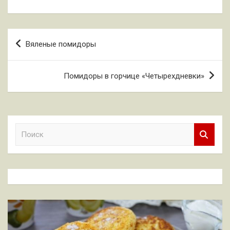
Навигация
Вяленые помидоры
по
записям
Помидоры в горчице «Четырехдневки»
П
о
и
с
к