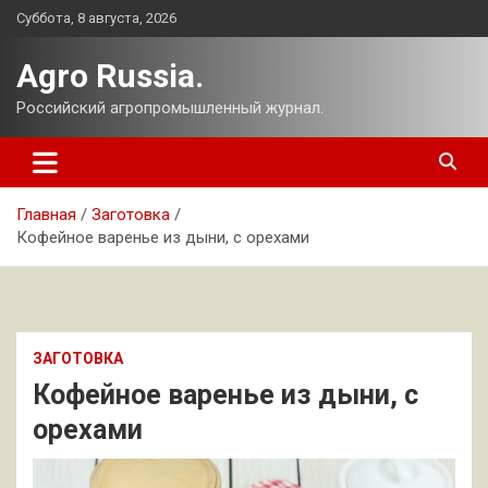
Перейти
Суббота, 8 августа, 2026
к
содержимому
Agro Russia.
Российский агропромышленный журнал.
Главная
Заготовка
Кофейное варенье из дыни, с орехами
ЗАГОТОВКА
Кофейное варенье из дыни, с
орехами