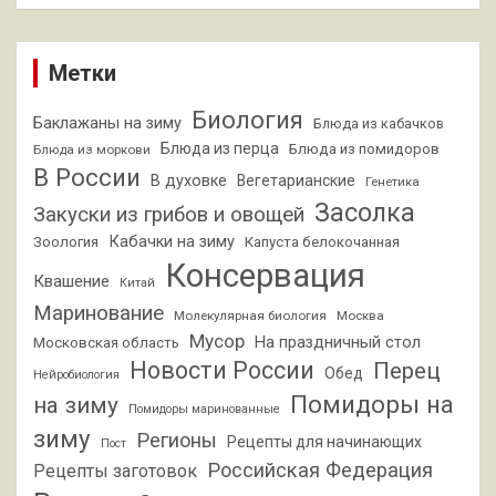
Метки
Биология
Баклажаны на зиму
Блюда из кабачков
Блюда из перца
Блюда из помидоров
Блюда из моркови
В России
В духовке
Вегетарианские
Генетика
Засолка
Закуски из грибов и овощей
Кабачки на зиму
Зоология
Капуста белокочанная
Консервация
Квашение
Китай
Маринование
Молекулярная биология
Москва
Мусор
На праздничный стол
Московская область
Новости России
Перец
Обед
Нейробиология
Помидоры на
на зиму
Помидоры маринованные
зиму
Регионы
Рецепты для начинающих
Пост
Российская Федерация
Рецепты заготовок