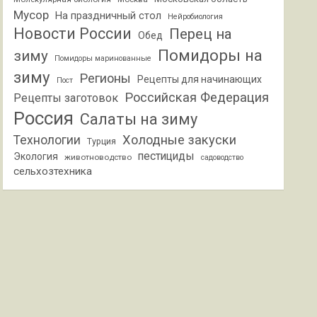
Мусор
На праздничный стол
Нейробиология
Новости России
Перец на
Обед
Помидоры на
зиму
Помидоры маринованные
зиму
Регионы
Рецепты для начинающих
Пост
Российская Федерация
Рецепты заготовок
Россия
Салаты на зиму
Холодные закуски
Технологии
Турция
пестициды
Экология
животноводство
садоводство
сельхозтехника