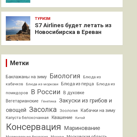
ТУРИЗМ
S7 Airlines будет летать из
Новосибирска в Ереван
Метки
Биология
Баклажаны на зиму
Блюда из
Блюда из перца
кабачков
Блюда из
Блюда из моркови
В России
В духовке
помидоров
Закуски из грибов и
Вегетарианские
Генетика
Засолка
овощей
Кабачки на зиму
Зоология
Квашение
Капуста белокочанная
Китай
Консервация
Маринование
Московская область
Молекулярная биология
Москва