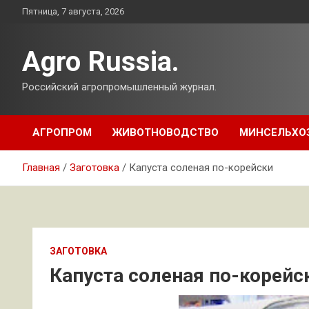
Перейти
Пятница, 7 августа, 2026
к
содержимому
Agro Russia.
Российский агропромышленный журнал.
АГРОПРОМ
ЖИВОТНОВОДСТВО
МИНСЕЛЬХО
Главная
Заготовка
Капуста соленая по-корейски
ЗАГОТОВКА
Капуста соленая по-корейс