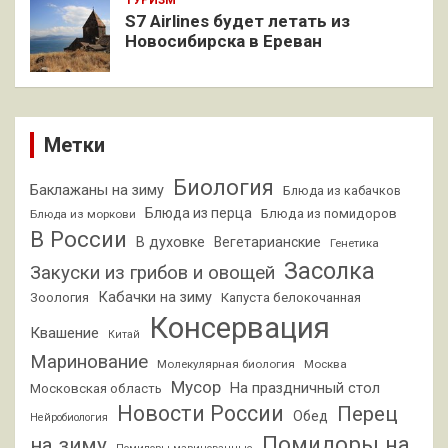
ТУРИЗМ
S7 Airlines будет летать из
Новосибирска в Ереван
Метки
Биология
Баклажаны на зиму
Блюда из кабачков
Блюда из перца
Блюда из помидоров
Блюда из моркови
В России
В духовке
Вегетарианские
Генетика
Засолка
Закуски из грибов и овощей
Кабачки на зиму
Зоология
Капуста белокочанная
Консервация
Квашение
Китай
Маринование
Молекулярная биология
Москва
Мусор
На праздничный стол
Московская область
Новости России
Перец
Обед
Нейробиология
Помидоры на
на зиму