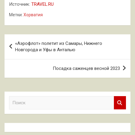
Источник:
TRAVEL.RU
Метки:
Хорватия
Навигация
«Аэрофлот» полетит из Самары, Нижнего
по
Новгорода и Уфы в Анталью
записям
Посадка саженцев весной 2023
П
о
и
с
к