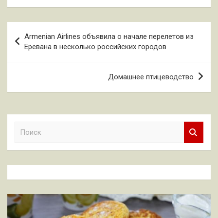
Навигация
Armenian Airlines объявила о начале перелетов из
по
Еревана в несколько российских городов
записям
Домашнее птицеводство
П
о
и
с
к