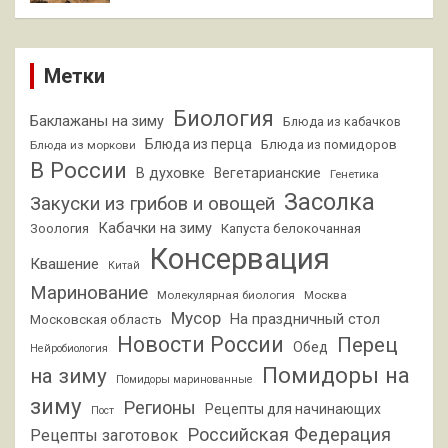
Метки
Биология
Баклажаны на зиму
Блюда из кабачков
Блюда из перца
Блюда из помидоров
Блюда из моркови
В России
В духовке
Вегетарианские
Генетика
Засолка
Закуски из грибов и овощей
Кабачки на зиму
Зоология
Капуста белокочанная
Консервация
Квашение
Китай
Маринование
Молекулярная биология
Москва
Мусор
На праздничный стол
Московская область
Новости России
Перец
Обед
Нейробиология
Помидоры на
на зиму
Помидоры маринованные
зиму
Регионы
Рецепты для начинающих
Пост
Российская Федерация
Рецепты заготовок