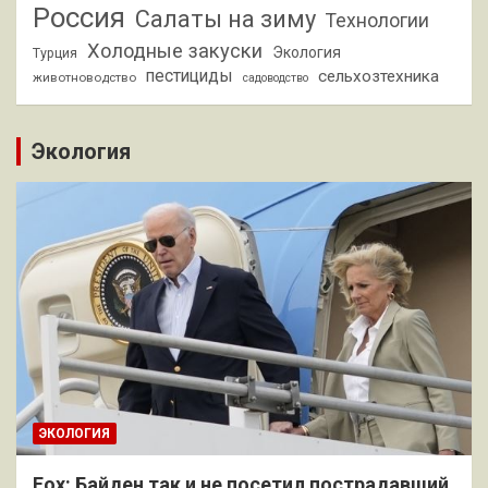
Россия
Салаты на зиму
Технологии
Холодные закуски
Экология
Турция
пестициды
сельхозтехника
животноводство
садоводство
Экология
ЭКОЛОГИЯ
Fox: Байден так и не посетил пострадавший