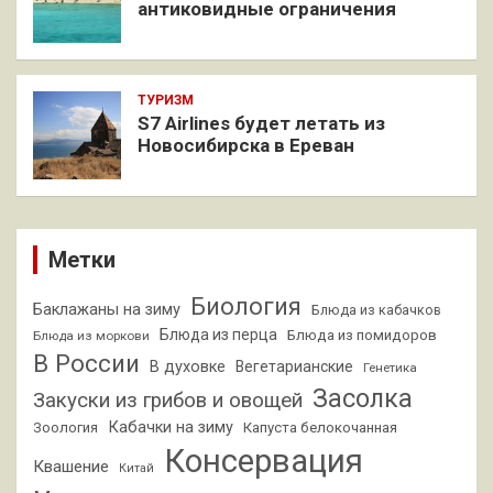
антиковидные ограничения
ТУРИЗМ
S7 Airlines будет летать из
Новосибирска в Ереван
Метки
Биология
Баклажаны на зиму
Блюда из кабачков
Блюда из перца
Блюда из помидоров
Блюда из моркови
В России
В духовке
Вегетарианские
Генетика
Засолка
Закуски из грибов и овощей
Кабачки на зиму
Зоология
Капуста белокочанная
Консервация
Квашение
Китай