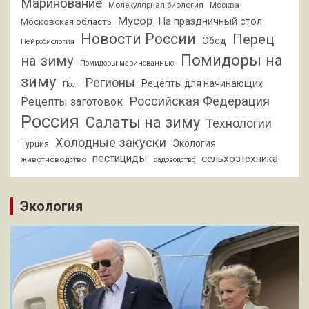
Маринование
Молекулярная биология
Москва
Мусор
На праздничный стол
Московская область
Новости России
Перец
Обед
Нейробиология
Помидоры на
на зиму
Помидоры маринованные
зиму
Регионы
Рецепты для начинающих
Пост
Российская Федерация
Рецепты заготовок
Россия
Салаты на зиму
Технологии
Холодные закуски
Экология
Турция
пестициды
сельхозтехника
животноводство
садоводство
Экология