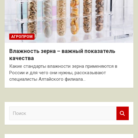
АГРОПРОМ
Влажность зерна – важный показатель
качества
Какие стандарты влажности зерна применяются в
России и для чего они нужны, рассказывают
специалисты Алтайского филиала…
П
о
и
с
к