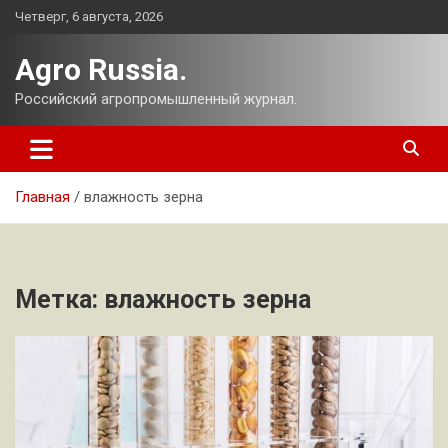
Перейти
Четверг, 6 августа, 2026
к
содержимому
Agro Russia.
Российский агропромышленный журнал.
Главная
влажность зерна
Метка:
влажность зерна